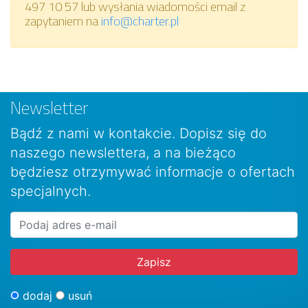
497 10 57 lub wysłania wiadomości email z
zapytaniem na
info@charter.pl
Newsletter
Bądź z nami w kontakcie. Dopisz się do
naszego newslettera, a na bieżąco
będziesz otrzymywać informacje o ofertach
specjalnych.
dodaj
usuń