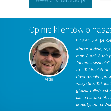
Opinie klientów o nasze
Organizacja ka
Morze, ludzie, re
max. 3 dni. A tak
"przedsięwzięcie"
tu… Takie historie
dowodzenia spraw 
Artie
wszystko. Tak jes
głosie. Tallin? Est
sama historia "Art
kłopoty, bo na We