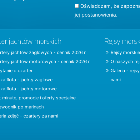
Oświadczam, że zapozna
jej postanowienia.
ter jachtów morskich
Rejsy morsk
rtery jachtów żaglowych - cennik 2026 r
Rejsy morskie
rtery jachtów motorowych - cennik 2026 r
O naszych re
ytanie o czarter
Galeria - rejs
za flota - jachty żaglowe
nami
za flota - jachty motorowe
t minute, promocje i oferty specjalne
ewodnik po marinach
eria zdjęć - czartery za nami