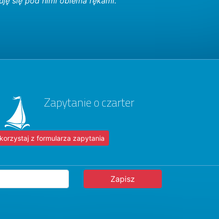
suję się pod nimi obiema rękami.
Zapytanie o czarter
korzystaj z formularza zapytania