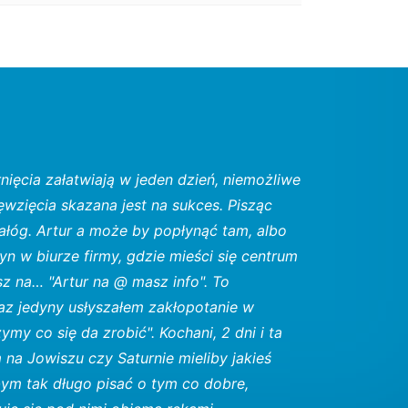
nięcia załatwiają w jeden dzień, niemożliwe
wzięcia skazana jest na sukces. Pisząc
ałóg. Artur a może by popłynąć tam, albo
n w biurze firmy, gdzie mieści się centrum
z na… "Artur na @ masz info". To
raz jedyny usłyszałem zakłopotanie w
zymy co się da zrobić". Kochani, 2 dni i ta
m na Jowiszu czy Saturnie mieliby jakieś
ym tak długo pisać o tym co dobre,