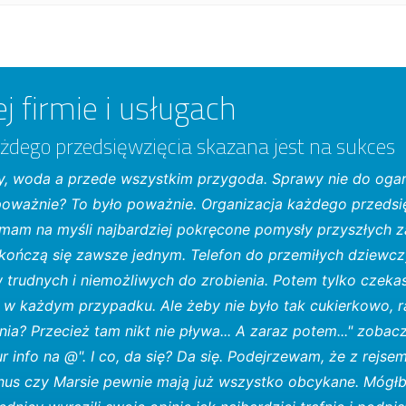
j firmie i usługach
żdego przedsięwzięcia skazana jest na sukces
jsy, woda a przede wszystkim przygoda. Sprawy nie do ogar
 poważnie? To było poważnie. Organizacja każdego przedsię
 mam na myśli najbardziej pokręcone pomysły przyszłych z
 kończą się zawsze jednym. Telefon do przemiłych dziewczy
trudnych i niemożliwych do zrobienia. Potem tylko czekas
t w każdym przypadku. Ale żeby nie było tak cukierkowo, 
onia? Przecież tam nikt nie pływa... A zaraz potem..." zobac
ur info na @". I co, da się? Da się. Podejrzewam, że z rejse
nus czy Marsie pewnie mają już wszystko obcykane. Mógłb