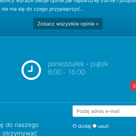
dnicy wyrazili swoje opinie jak najbardziej trafnie i podpi
 nie ma się do czego przypieprzyć...
Zobacz wszystkie opinie »
poniedziałek - piątek
8:00 - 16:00
S
ię do naszego
dodaj
usuń
sz otrzymywać