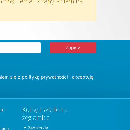
omości email z zapytaniem na
łem się z
polityką prywatności
i akceptuję
ie
Kursy i szkolenia
żeglarskie
Żeglarskie
jsach