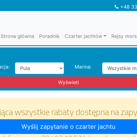
+48 33
Strona główna
Poradnik
Czarter jachtów
Rejsy mors
acja:
Marina:
jąca wszystkie rabaty dostępna na zapy