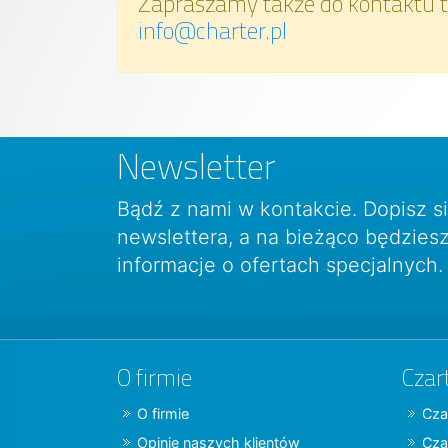
Zapraszamy także do kontaktu t
info@charter.pl
Newsletter
Bądź z nami w kontakcie. Dopisz s
newslettera, a na bieżąco będzie
informacje o ofertach specjalnych.
O firmie
Czar
O firmie
Cza
Opinie naszych klientów
Cza