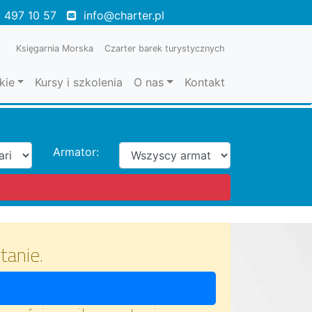
 497 10 57
info@charter.pl
Księgarnia Morska
Czarter barek turystycznych
kie
Kursy i szkolenia
O nas
Kontakt
Armator:
tanie.