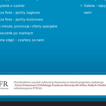
ytanie o czarter
Galeria - rejs
za flota - jachty żaglowe
nami
za flota - jachty motorowe
t minute, promocje i oferty specjalne
ewodnik po marinach
eria zdjęć - czartery za nami
Copyright © 2015 charter.pl