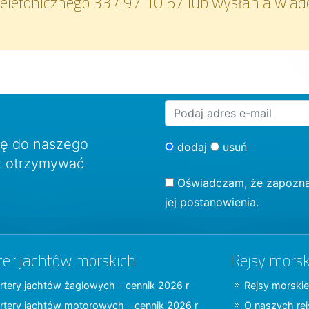
elefonicznego 33 497 10 57 lub wysłania wiad
ię do naszego
dodaj
usuń
sz otrzymywać
Oświadczam, że zapozna
jej postanowienia.
ter jachtów morskich
Rejsy morsk
rtery jachtów żaglowych - cennik 2026 r
Rejsy morskie
rtery jachtów motorowych - cennik 2026 r
O naszych re