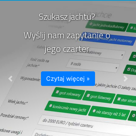
Szukasz jachtu?
Wyślij nam zapytanie o
jego czarter
Czytaj więcej »
Previous
Nex