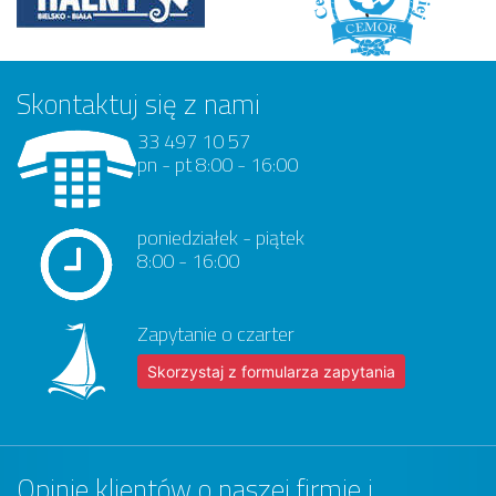
Skontaktuj się z nami
33 497 10 57
pn - pt 8:00 - 16:00
poniedziałek - piątek
8:00 - 16:00
Zapytanie o czarter
Skorzystaj z formularza zapytania
Opinie klientów o naszej firmie i