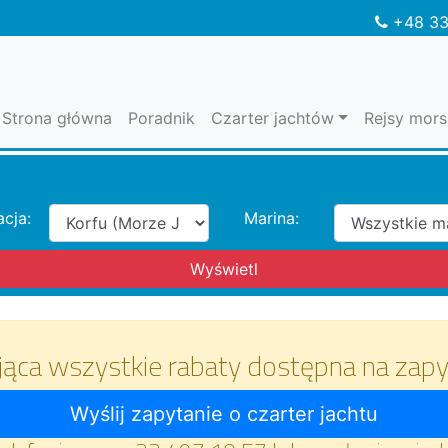
+48 33
Strona główna
Poradnik
Czarter jachtów
Rejsy mors
acja:
Marina:
jąca wszystkie rabaty dostępna na zapy