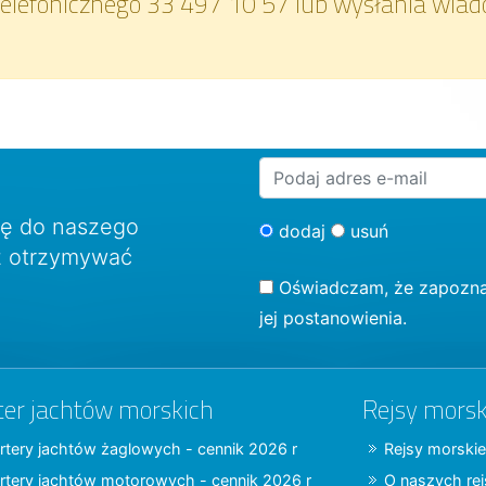
elefonicznego 33 497 10 57 lub wysłania wiad
ię do naszego
dodaj
usuń
sz otrzymywać
Oświadczam, że zapozna
jej postanowienia.
ter jachtów morskich
Rejsy morsk
rtery jachtów żaglowych - cennik 2026 r
Rejsy morskie
rtery jachtów motorowych - cennik 2026 r
O naszych re