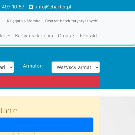
 497 10 57
info@charter.pl
Księgarnia Morska
Czarter barek turystycznych
kie
Kursy i szkolenia
O nas
Kontakt
Armator:
tanie.