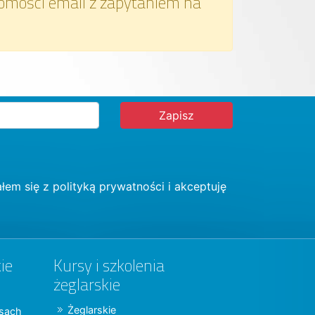
omości email z zapytaniem na
łem się z
polityką prywatności
i akceptuję
ie
Kursy i szkolenia
żeglarskie
Żeglarskie
jsach