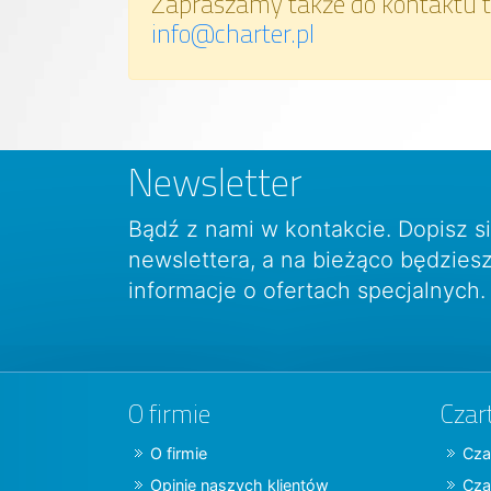
Zapraszamy także do kontaktu t
info@charter.pl
Newsletter
Bądź z nami w kontakcie. Dopisz s
newslettera, a na bieżąco będzie
informacje o ofertach specjalnych.
O firmie
Czar
O firmie
Cza
Opinie naszych klientów
Cza