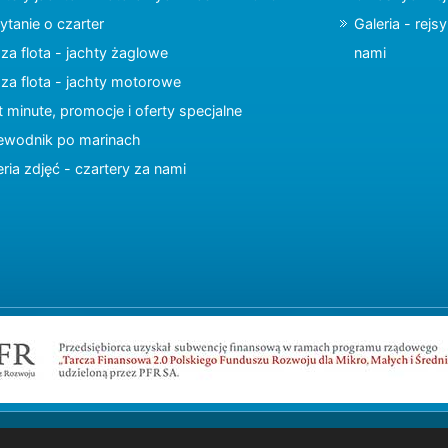
ytanie o czarter
Galeria - rejs
za flota - jachty żaglowe
nami
za flota - jachty motorowe
t minute, promocje i oferty specjalne
ewodnik po marinach
eria zdjęć - czartery za nami
Copyright © 2015 charter.pl