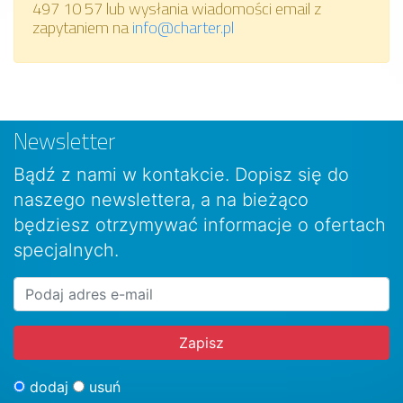
497 10 57 lub wysłania wiadomości email z
zapytaniem na
info@charter.pl
Newsletter
Bądź z nami w kontakcie. Dopisz się do
naszego newslettera, a na bieżąco
będziesz otrzymywać informacje o ofertach
specjalnych.
dodaj
usuń