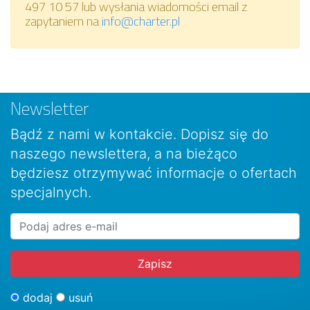
497 10 57 lub wysłania wiadomości email z
zapytaniem na
info@charter.pl
Newsletter
Bądź z nami w kontakcie. Dopisz się do
naszego newslettera, a na bieżąco
będziesz otrzymywać informacje o ofertach
specjalnych.
dodaj
usuń