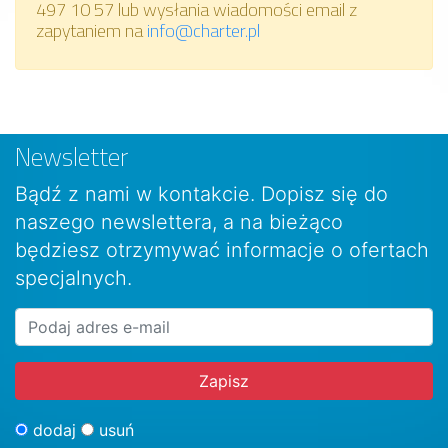
497 10 57 lub wysłania wiadomości email z
zapytaniem na
info@charter.pl
Newsletter
Bądź z nami w kontakcie. Dopisz się do
naszego newslettera, a na bieżąco
będziesz otrzymywać informacje o ofertach
specjalnych.
dodaj
usuń