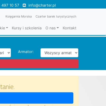
 497 10 57
info@charter.pl
Księgarnia Morska
Czarter barek turystycznych
kie
Kursy i szkolenia
O nas
Kontakt
Armator:
tanie.