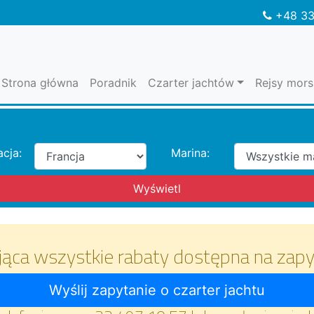
+48 33
Strona główna
Poradnik
Czarter jachtów
Rejsy mors
acja:
Marina:
jąca wszystkie rabaty dostępna na zapy