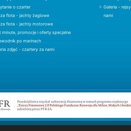
ytanie o czarter
Galeria - rejs
za flota - jachty żaglowe
nami
za flota - jachty motorowe
t minute, promocje i oferty specjalne
ewodnik po marinach
eria zdjęć - czartery za nami
Copyright © 2015 charter.pl