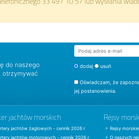
elefonicznego 33 497 10 57 lub wysłania wiad
ię do naszego
dodaj
usuń
sz otrzymywać
Oświadczam, że zapozna
jej postanowienia.
ter jachtów morskich
Rejsy morsk
rtery jachtów żaglowych - cennik 2026 r
Rejsy morskie
rtery jachtów motorowych - cennik 2026 r
O naszych re