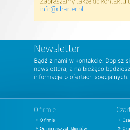
Zapraszamy także do kontaktu t
info@charter.pl
Newsletter
Bądź z nami w kontakcie. Dopisz s
newslettera, a na bieżąco będzie
informacje o ofertach specjalnych.
O firmie
Czar
O firmie
Cza
Opinie naszych klientów
Cza