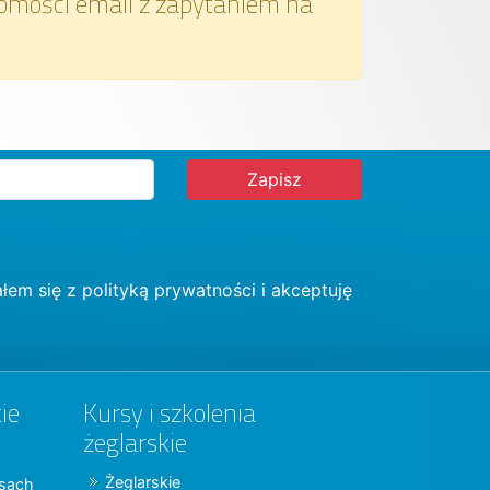
omości email z zapytaniem na
łem się z
polityką prywatności
i akceptuję
ie
Kursy i szkolenia
żeglarskie
Żeglarskie
jsach