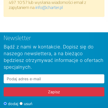
497 10 57 lub wysłania wiadomości email z
zapytaniem na
info@charter.pl
Newsletter
Bądź z nami w kontakcie. Dopisz się do
naszego newslettera, a na bieżąco
będziesz otrzymywać informacje o ofertach
specjalnych.
dodaj
usuń