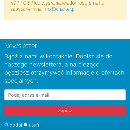
497 10 57 lub wysłania wiadomości email z
zapytaniem na
info@charter.pl
Newsletter
Bądź z nami w kontakcie. Dopisz się do
naszego newslettera, a na bieżąco
będziesz otrzymywać informacje o ofertach
specjalnych.
dodaj
usuń