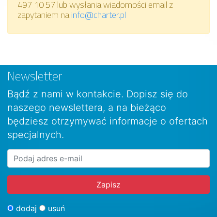
497 10 57 lub wysłania wiadomości email z
zapytaniem na
info@charter.pl
Newsletter
Bądź z nami w kontakcie. Dopisz się do
naszego newslettera, a na bieżąco
będziesz otrzymywać informacje o ofertach
specjalnych.
dodaj
usuń