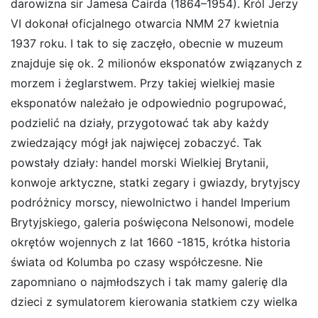
darowizna sir Jamesa Cairda (1864–1954). Król Jerzy
VI dokonał oficjalnego otwarcia NMM 27 kwietnia
1937 roku. I tak to się zaczęło, obecnie w muzeum
znajduje się ok. 2 milionów eksponatów związanych z
morzem i żeglarstwem. Przy takiej wielkiej masie
eksponatów należało je odpowiednio pogrupować,
podzielić na działy, przygotować tak aby każdy
zwiedzający mógł jak najwięcej zobaczyć. Tak
powstały działy: handel morski Wielkiej Brytanii,
konwoje arktyczne, statki zegary i gwiazdy, brytyjscy
podróżnicy morscy, niewolnictwo i handel Imperium
Brytyjskiego, galeria poświęcona Nelsonowi, modele
okrętów wojennych z lat 1660 -1815, krótka historia
świata od Kolumba po czasy współczesne. Nie
zapomniano o najmłodszych i tak mamy galerię dla
dzieci z symulatorem kierowania statkiem czy wielka