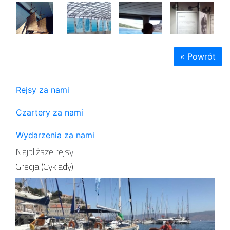
« Powrót
Rejsy za nami
Czartery za nami
Wydarzenia za nami
Najbliższe rejsy
Grecja (Cyklady)