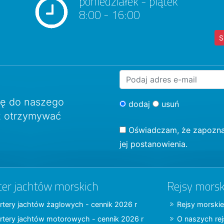
poniedziałek - piątek
8:00 - 16:00
S
ię do naszego
dodaj
usuń
sz otrzymywać
Oświadczam, że zapozna
jej postanowienia.
ter jachtów morskich
Rejsy morsk
rtery jachtów żaglowych - cennik 2026 r
Rejsy morskie
rtery jachtów motorowych - cennik 2026 r
O naszych re