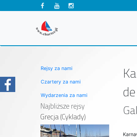
Ka
Rejsy za nami
Czartery za nami
de
Wydarzenia za nami
Najbliższe rejsy
Gal
Grecja (Cyklady)
Karnaw