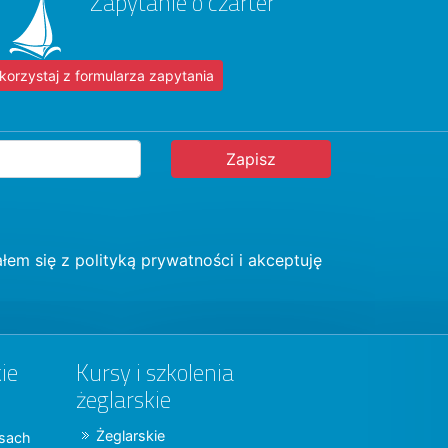
Zapytanie o czarter
korzystaj z formularza zapytania
łem się z
polityką prywatności
i akceptuję
ie
Kursy i szkolenia
żeglarskie
Żeglarskie
jsach