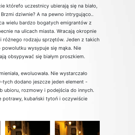
e którefo uczestnicy ubierają się na biało,
Brzmi dziwnie? A na pewno intrygująco..
aca wielu bardzo bogatych emigrantów z
cnie na ulicach miasta. Wracają okropnie
 i różnego rodzaju sprzętów. Jeden z takich
 powolutku wysypuje się mąka. Nie
ają obsypywać się białym proszkiem.
zmieniała, ewoluowała. Nie wystarczało
0-tych dodano jeszcze jeden element -
b ubioru, rozmowy i podejścia do innych.
 potrawy, kubański tytoń i oczywiście