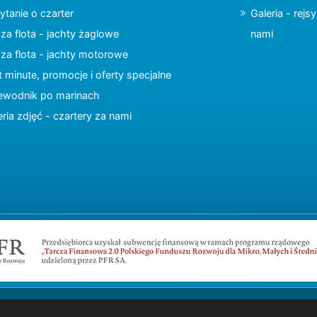
ytanie o czarter
Galeria - rejs
za flota - jachty żaglowe
nami
za flota - jachty motorowe
t minute, promocje i oferty specjalne
ewodnik po marinach
eria zdjęć - czartery za nami
Copyright © 2015 charter.pl