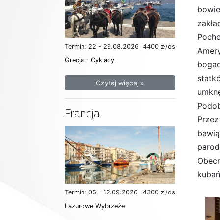
bowiem
zakła
Pocho
Termin: 22 - 29.08.2026
4400 zł/os
Amery
Grecja - Cyklady
bogac
statk
Czytaj więcej »
umknę
Podob
Francja
Przez
bawią
parod
Obecn
kubań
Termin: 05 - 12.09.2026
4300 zł/os
Lazurowe Wybrzeże