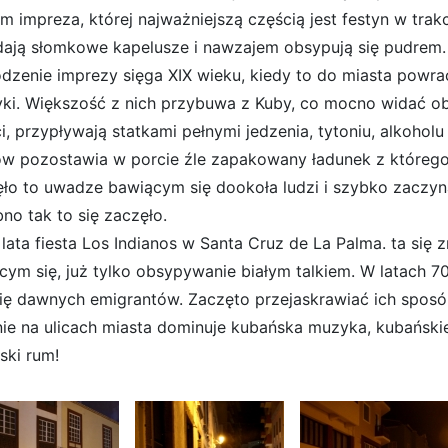
 impreza, której najważniejszą częścią jest festyn w trakci
dają słomkowe kapelusze i nawzajem obsypują się pudrem. 
dzenie imprezy sięga XIX wieku, kiedy to do miasta powr
ki. Większość z nich przybuwa z Kuby, co mocno widać obe
i, przypływają statkami pełnymi jedzenia, tytoniu, alkoholu
ów pozostawia w porcie źle zapakowany ładunek z którego
ło to uwadze bawiącym się dookoła ludzi i szybko zaczyn
no tak to się zaczęło.
 lata fiesta Los Indianos w Santa Cruz de La Palma. ta się 
cym się, już tylko obsypywanie białym talkiem. W latach 7
ię dawnych emigrantów. Zaczęto
przejaskrawiać ich sposó
ie na ulicach miasta dominuje kubańska muzyka, kubańskie
ski rum!