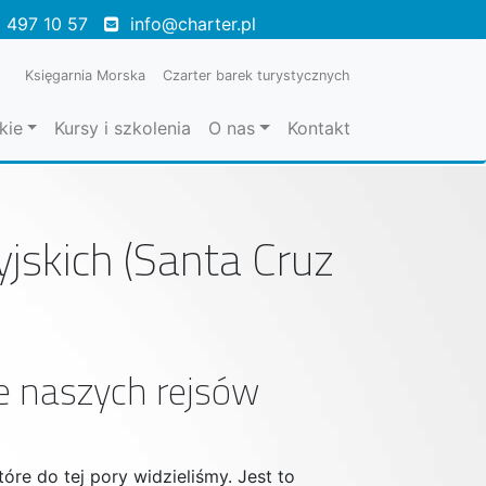
 497 10 57
info@charter.pl
Księgarnia Morska
Czarter barek turystycznych
kie
Kursy i szkolenia
O nas
Kontakt
skich (Santa Cruz
ie naszych rejsów
óre do tej pory widzieliśmy. Jest to