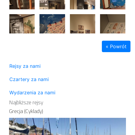
« Powrót
Rejsy za nami
Czartery za nami
Wydarzenia za nami
Najbliższe rejsy
Grecja (Cyklady)