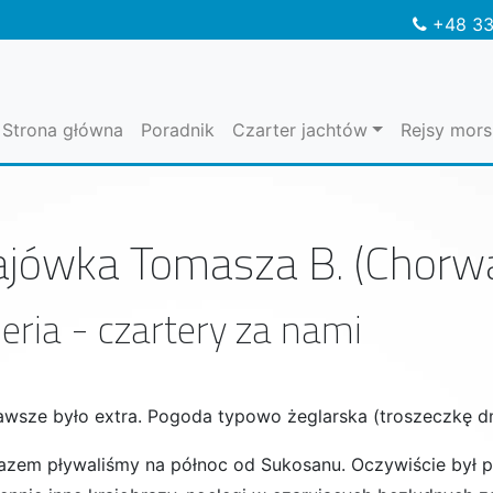
+48 33
Strona główna
Poradnik
Czarter jachtów
Rejsy mors
jówka Tomasza B. (Chorwa
eria - czartery za nami
awsze było extra. Pogoda typowo żeglarska (troszeczkę d
azem pływaliśmy na północ od Sukosanu. Oczywiście był pla