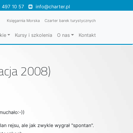
 497 10 57
info@charter.pl
Księgarnia Morska
Czarter barek turystycznych
kie
Kursy i szkolenia
O nas
Kontakt
cja 2008)
muchało:-))
n rejsu, ale jak zwykle wygrał "spontan".