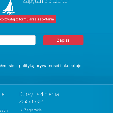
Zapytanie o czarter
korzystaj z formularza zapytania
łem się z
polityką prywatności
i akceptuję
ie
Kursy i szkolenia
żeglarskie
Żeglarskie
jsach