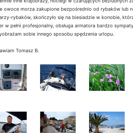
ennie inne krajobrazy, noclegi w czarujących bezludnych z
e owoce morza zakupione bezpośrednio od rybaków lub na
arzy-rybaków, skończyło się na biesiadzie w konobie, która
er w pełni profesjonalny, obsługa armatora bardzo sympat
yobrażam sobie innego sposobu spędzenia urlopu.
awiam Tomasz B.