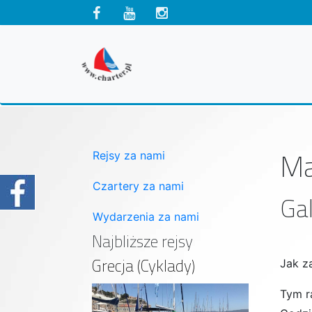
Ma
Rejsy za nami
Czartery za nami
Gal
Wydarzenia za nami
Najbliższe rejsy
Grecja (Cyklady)
Jak z
Tym r