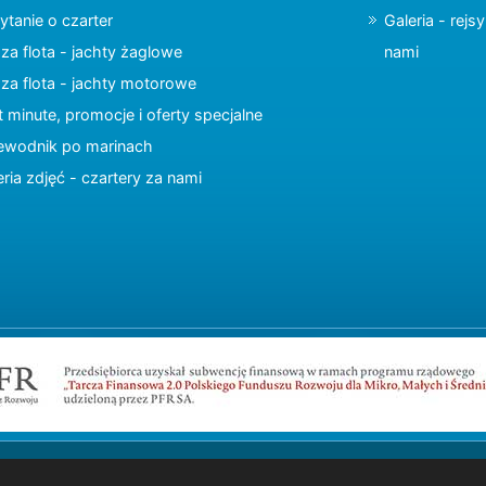
ytanie o czarter
Galeria - rejs
za flota - jachty żaglowe
nami
za flota - jachty motorowe
t minute, promocje i oferty specjalne
ewodnik po marinach
eria zdjęć - czartery za nami
Copyright © 2015 charter.pl