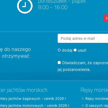
poniedziałek - piątek
8:00 - 16:00
S
ię do naszego
dodaj
usuń
sz otrzymywać
Oświadczam, że zapozna
jej postanowienia.
ter jachtów morskich
Rejsy morsk
rtery jachtów żaglowych - cennik 2026 r
Rejsy morskie
rtery jachtów motorowych - cennik 2026 r
O naszych re