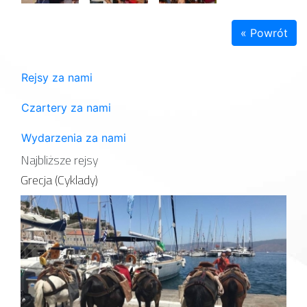
« Powrót
Rejsy za nami
Czartery za nami
Wydarzenia za nami
Najbliższe rejsy
Grecja (Cyklady)