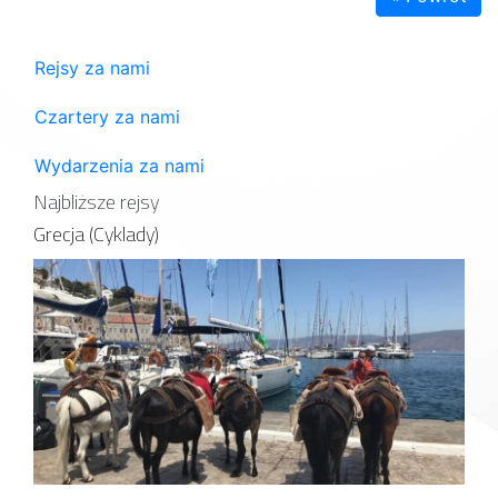
Rejsy za nami
Czartery za nami
Wydarzenia za nami
Najbliższe rejsy
Grecja (Cyklady)