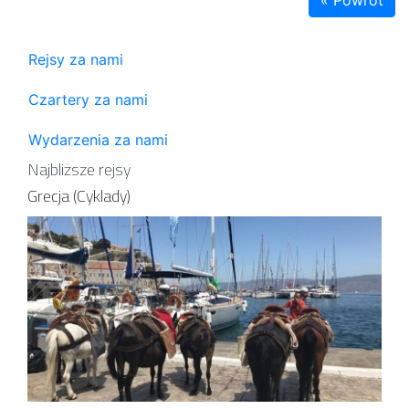
Rejsy za nami
Czartery za nami
Wydarzenia za nami
Najbliższe rejsy
Grecja (Cyklady)