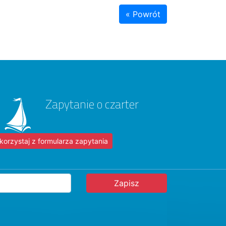
« Powrót
Zapytanie o czarter
korzystaj z formularza zapytania