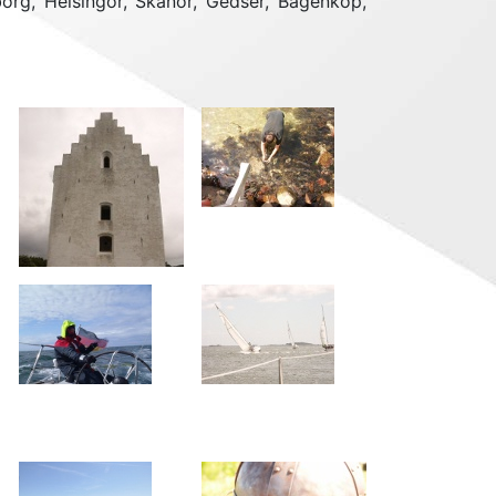
rg, Helsingor, Skanor, Gedser, Bagenkop,