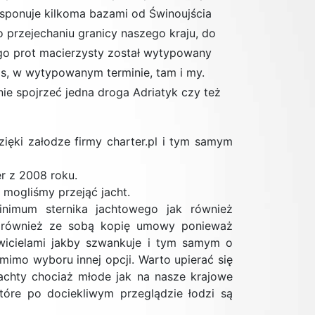
dysponuje kilkoma bazami od Świnoujścia
 przejechaniu granicy naszego kraju, do
ego prot macierzysty został wytypowany
s, w wytypowanym terminie, tam i my.
nie spojrzeć jedna droga Adriatyk czy też
zięki załodze firmy charter.pl i tym samym
r z 2008 roku.
 mogliśmy przejąć jacht.
nimum sternika jachtowego jak również
ć również ze sobą kopię umowy ponieważ
wicielami jakby szwankuje i tym samym o
mimo wyboru innej opcji. Warto upierać się
jachty chociaż młode jak na nasze krajowe
które po dociekliwym przeglądzie łodzi są