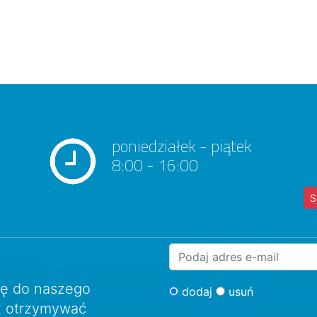
poniedziałek - piątek
8:00 - 16:00
S
ię do naszego
dodaj
usuń
sz otrzymywać