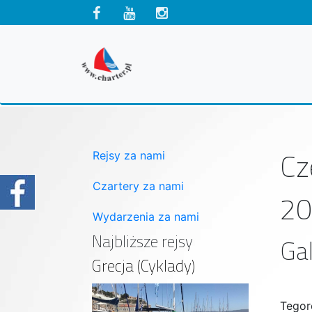
Cz
Rejsy za nami
Czartery za nami
20
Wydarzenia za nami
Najbliższe rejsy
Gal
Grecja (Cyklady)
Tegor