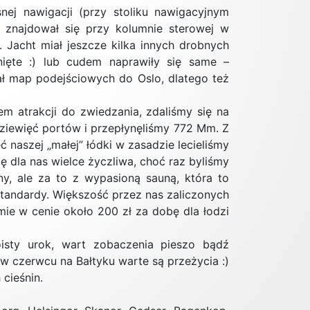
ej nawigacji (przy stoliku nawigacyjnym
 znajdował się przy kolumnie sterowej w
Jacht miał jeszcze kilka innych drobnych
nięte :) lub cudem naprawiły się same –
ał map podejściowych do Oslo, dlatego też
em atrakcji do zwiedzania, zdaliśmy się na
 dziewięć portów i przepłynęliśmy 772 Mm. Z
 naszej „małej” łódki w zasadzie lecieliśmy
ę dla nas wielce życzliwa, choć raz byliśmy
, ale za to z wypasioną sauną, która to
tandardy. Większość przez nas zaliczonych
mie w cenie około 200 zł za dobę dla łodzi
isty urok, wart zobaczenia pieszo bądź
 czerwcu na Bałtyku warte są przeżycia :)
cieśnin.