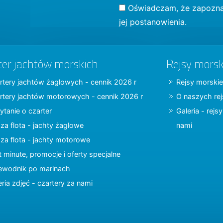
Oświadczam, że zapozna
jej postanowienia.
ter jachtów morskich
Rejsy morsk
rtery jachtów żaglowych - cennik 2026 r
Rejsy morskie
rtery jachtów motorowych - cennik 2026 r
O naszych re
ytanie o czarter
Galeria - rejs
za flota - jachty żaglowe
nami
za flota - jachty motorowe
t minute, promocje i oferty specjalne
ewodnik po marinach
eria zdjęć - czartery za nami