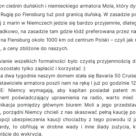
jon cieśnin duńskich i niemieckiego armatora Mola, który 
 Rugię po Flensburg tuż pod granicą duńską. W zasadzie po
j z marin w Niemczech jedzie się bardzo przyjemnie, dlat
adkowo, na zasadzie tam gdzie łódź preferowana przez na
 na Flensburg około 1000 km od centrum Polski – czyli jak 
k, a ceny zbliżone do naszych.
wianie wszelkich formalności było czystą przyjemnością d
zostało tylko zapłacić i korzystać :)
 na dwa tygodnie naszym domem stała się Bavaria 50 Cruise
stawiciele armatora poszli nam na rękę i już po godzinie 12
: Niemcy wymagają, aby kapitan posiadał patent mi
ent poświadczający uprawnienia na radio, warto mie
ikacja pomiędzy głównym biurem Moli a jego przedsta
, porządni Niemcy chcieli z nas skasować pełną kaucję po
opcji ubezpieczenia kaucji chociażby z tego powodu iż 
ardy, to obfitują w drobne wady i inne ślady zużycia, 
iście do wykrycia.