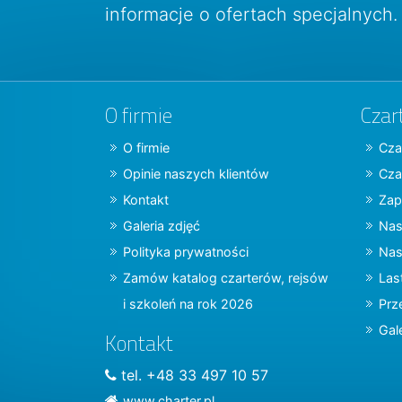
informacje o ofertach specjalnych.
O firmie
Czar
O firmie
Cza
Opinie naszych klientów
Cza
Kontakt
Zap
Galeria zdjęć
Nas
Polityka prywatności
Nas
Zamów katalog czarterów, rejsów
Las
i szkoleń na rok 2026
Prz
Gal
Kontakt
tel. +48 33 497 10 57
www.charter.pl