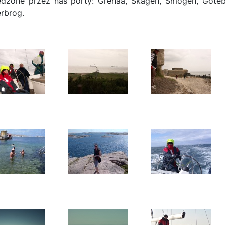
dzone przez nas porty: Grenaa, Skagen, Smogen, Gotebo
rbrog.