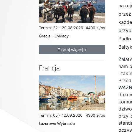
na re
przez
każde
Termin: 22 - 29.08.2026
4400 zł/os
przyp
Grecja - Cyklady
Padło
Bałty
Czytaj więcej »
Załat
Francja
nam po
I tak
Przed
WAŻNE
dokum
komun
dziwo
przy 
Termin: 05 - 12.09.2026
4300 zł/os
stand
Lazurowe Wybrzeże
oczyw