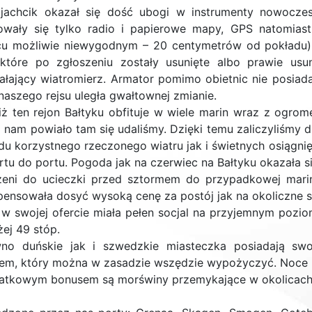
jachcik okazał się dość ubogi w instrumenty nowoczesn
owały się tylko radio i papierowe mapy, GPS natomiast
cu możliwie niewygodnym – 20 centymetrów od pokładu). 
które po zgłoszeniu zostały usunięte albo prawie usu
iałający wiatromierz. Armator pomimo obietnic nie posiad
 naszego rejsu uległa gwałtownej zmianie.
iż ten rejon Bałtyku obfituje w wiele marin wraz z ogrom
 i nam powiało tam się udaliśmy. Dzięki temu zaliczyliśmy
u korzystnego rzeczonego wiatru jak i świetnych osiągnięć
rtu do portu. Pogoda jak na czerwiec na Bałtyku okazała si
eni do ucieczki przed sztormem do przypadkowej mariny
ensowała dosyć wysoką cenę za postój jak na okoliczne s
 w swojej ofercie miała pełen socjal na przyjemnym pozio
ej 49 stóp.
no duńskie jak i szwedzkie miasteczka posiadają swo
em, który można w zasadzie wszędzie wypożyczyć. Noce w
atkowym bonusem są morświny przemykające w okolicach 