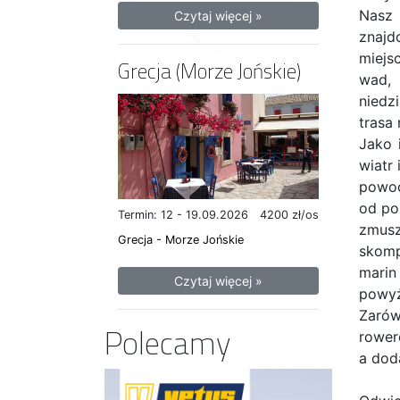
Nasz 
Czytaj więcej »
znajd
miejs
Grecja (Morze Jońskie)
wad, 
niedz
trasa
Jako 
wiatr
powod
od po
Termin: 12 - 19.09.2026
4200 zł/os
zmusz
Grecja - Morze Jońskie
skomp
marin
Czytaj więcej »
powyż
Zarów
Polecamy
rower
a dod