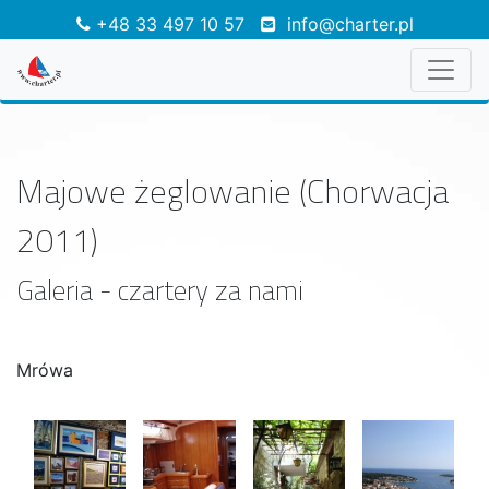
+48 33 497 10 57
info@charter.pl
Majowe żeglowanie (Chorwacja
2011)
Galeria - czartery za nami
Mrówa