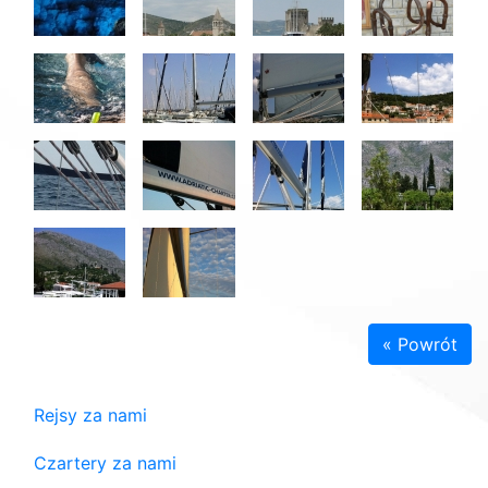
« Powrót
Rejsy za nami
Czartery za nami