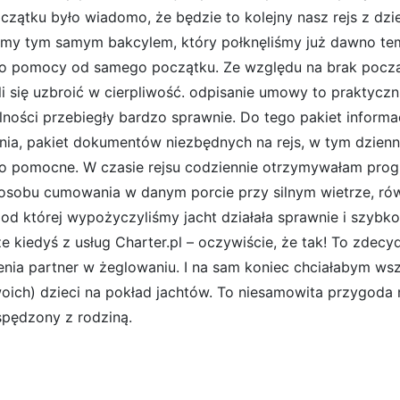
czątku było wiadomo, że będzie to kolejny nasz rejs z dzi
imy tym samym bakcylem, który połknęliśmy już dawno temu
o pomocy od samego początku. Ze względu na brak pocz
li się uzbroić w cierpliwość. odpisanie umowy to praktyczn
lności przebiegły bardzo sprawnie. Do tego pakiet informac
nia, pakiet dokumentów niezbędnych na rejs, w tym dziennik
o pomocne. W czasie rejsu codziennie otrzymywałam prog
osobu cumowania w danym porcie przy silnym wietrze, rów
 od której wypożyczyliśmy jacht działała sprawnie i szyb
ze kiedyś z usług Charter.pl – oczywiście, że tak! To zde
enia partner w żeglowaniu. I na sam koniec chciałabym wsz
oich) dzieci na pokład jachtów. To niesamowita przygoda ni
spędzony z rodziną.