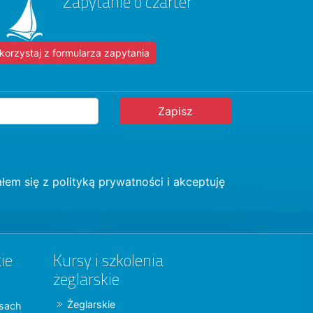
Zapytanie o czarter
korzystaj z formularza zapytania
łem się z
polityką prywatności
i akceptuję
ie
Kursy i szkolenia
żeglarskie
Żeglarskie
jsach