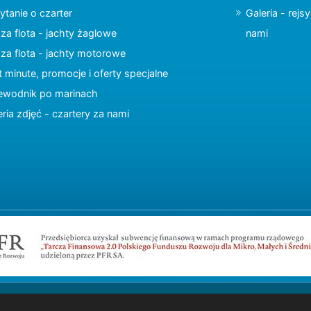
ytanie o czarter
Galeria - rejs
za flota - jachty żaglowe
nami
za flota - jachty motorowe
t minute, promocje i oferty specjalne
ewodnik po marinach
eria zdjęć - czartery za nami
Copyright © 2015 charter.pl