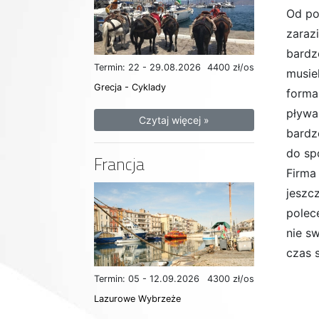
Od po
zaraz
bardz
Termin: 22 - 29.08.2026
4400 zł/os
musie
Grecja - Cyklady
forma
pływa
Czytaj więcej »
bardz
do sp
Francja
Firma
jeszc
polec
nie sw
czas 
Termin: 05 - 12.09.2026
4300 zł/os
Lazurowe Wybrzeże