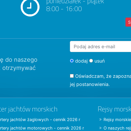
poniedziałek - piątek
8:00 - 16:00
S
ię do naszego
dodaj
usuń
sz otrzymywać
Oświadczam, że zapozna
jej postanowienia.
ter jachtów morskich
Rejsy morsk
rtery jachtów żaglowych - cennik 2026 r
Rejsy morskie
rtery jachtów motorowych - cennik 2026 r
O naszych re