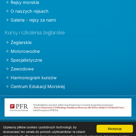
Rejsy morskie
O naszych rejsach
Galeria - rejsy za nami
Kursy i szkolenia żeglarskie
Żeglarskie
Motorowodne
Specjalistyczne
Zawodowe
Harmonogram kursów
Centrum Edukacji Morskiej
Copyright © 2015 charter.pl
Używamy plików cookies i podobnych technologii, by
Akceptuję
dostosować ten serwis do potrzeb użytkowników i w celach
Projekt i wykonanie
www.charter.pl