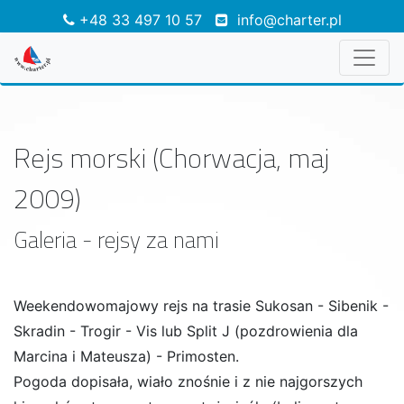
+48 33 497 10 57
info@charter.pl
Rejs morski (Chorwacja, maj
2009)
Galeria - rejsy za nami
Weekendowomajowy rejs na trasie Sukosan - Sibenik -
Skradin - Trogir - Vis lub Split J (pozdrowienia dla
Marcina i Mateusza) - Primosten.
Pogoda dopisała, wiało znośnie i z nie najgorszych