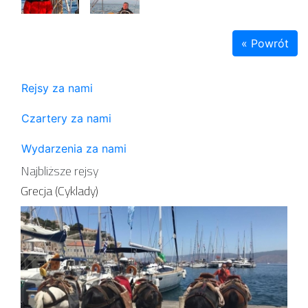
« Powrót
Rejsy za nami
Czartery za nami
Wydarzenia za nami
Najbliższe rejsy
Grecja (Cyklady)