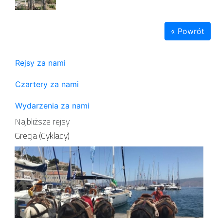
« Powrót
Rejsy za nami
Czartery za nami
Wydarzenia za nami
Najbliższe rejsy
Grecja (Cyklady)