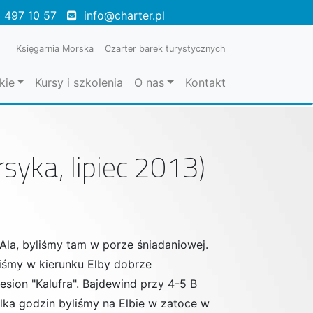
 497 10 57
info@charter.pl
Księgarnia Morska
Czarter barek turystycznych
kie
Kursy i szkolenia
O nas
Kontakt
syka, lipiec 2013)
 Ala, byliśmy tam w porze śniadaniowej.
liśmy w kierunku Elby dobrze
sion "Kalufra". Bajdewind przy 4-5 B
lka godzin byliśmy na Elbie w zatoce w