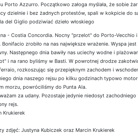
żu Porto Azzurro. Początkowo załoga myślała, że sobie żar
cy dzielnie i bez żadnych protestów, spali w kokpicie do
la del Giglio podziwiać dzieło włoskiego
ana - Costia Concordia. Nocny "przelot" do Porto-Vecchio i
. Bonifacio zrobiło na nas największe wrażenie. Wyspa jest
ny. Następnego dnia bawiły nas uciechy wodne i plażowani
lot" i na rano byliśmy w Basti. W powrotnej drodze zakotwi
ferraio, rozkoszując się przepięknym zachodem i wschode
niego dnia naszego rejsu po kilku godzinach typowo moto
im morzu, powróciliśmy do Punta Ala.
uważam za udany. Pozostaje jedynie niedosyt zachodniego 
ny rejs.
n Krukierek
zy zdjęć: Justyna Kubiczek oraz Marcin Krukierek