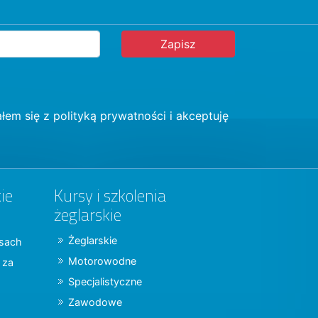
łem się z
polityką prywatności
i akceptuję
ie
Kursy i szkolenia
żeglarskie
Żeglarskie
jsach
Motorowodne
y za
Specjalistyczne
Zawodowe