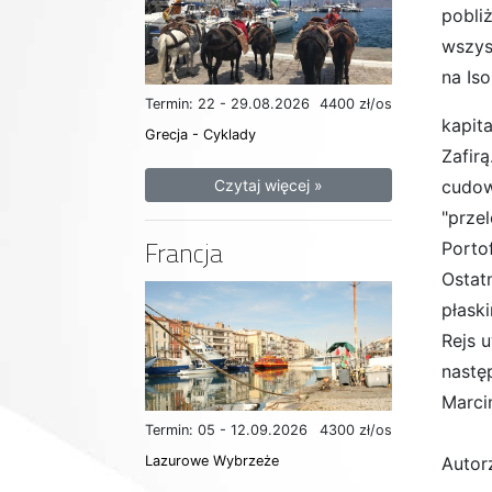
pobli
wszys
na Iso
Termin: 22 - 29.08.2026
4400 zł/os
kapit
Grecja - Cyklady
Zafirą
cudow
Czytaj więcej »
"prze
Francja
Porto
Ostat
płask
Rejs 
następ
Marci
Termin: 05 - 12.09.2026
4300 zł/os
Autor
Lazurowe Wybrzeże