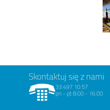
Skontaktuj się z nami
33 497 10 57
pn - pt 8:00 - 16:00