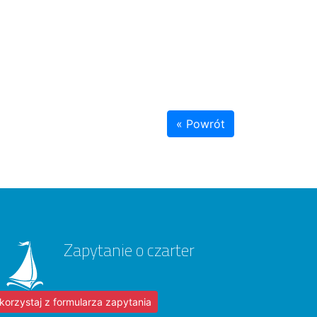
« Powrót
Zapytanie o czarter
korzystaj z formularza zapytania