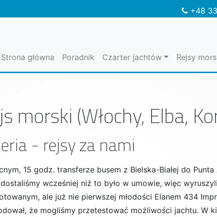
+48 33
Strona główna
Poradnik
Czarter jachtów
Rejsy mors
js morski (Włochy, Elba, Kor
eria - rejsy za nami
cnym, 15 godz. transferze busem z Bielska-Białej do Punta
 dostaliśmy wcześniej niż to było w umowie, więc wyruszy
otowanym, ale już nie pierwszej młodości Elanem 434 Impre
dował, że mogliśmy przetestować możliwości jachtu. W ki