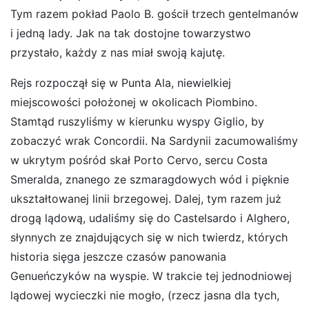
Tym razem pokład Paolo B. gościł trzech gentelmanów
i jedną lady. Jak na tak dostojne towarzystwo
przystało, każdy z nas miał swoją kajutę.
Rejs rozpoczął się w Punta Ala, niewielkiej
miejscowości położonej w okolicach Piombino.
Stamtąd ruszyliśmy w kierunku wyspy Giglio, by
zobaczyć wrak Concordii. Na Sardynii zacumowaliśmy
w ukrytym pośród skał Porto Cervo, sercu Costa
Smeralda, znanego ze szmaragdowych wód i pięknie
ukształtowanej linii brzegowej. Dalej, tym razem już
drogą lądową, udaliśmy się do Castelsardo i Alghero,
słynnych ze znajdujących się w nich twierdz, których
historia sięga jeszcze czasów panowania
Genueńczyków na wyspie. W trakcie tej jednodniowej
lądowej wycieczki nie mogło, (rzecz jasna dla tych,