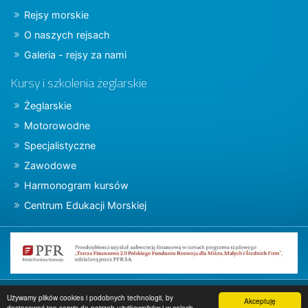
Rejsy morskie
O naszych rejsach
Galeria - rejsy za nami
Kursy i szkolenia żeglarskie
Żeglarskie
Motorowodne
Specjalistyczne
Zawodowe
Harmonogram kursów
Centrum Edukacji Morskiej
Copyright © 2015 charter.pl
Używamy plików cookies i podobnych technologii, by
Akceptuję
dostosować ten serwis do potrzeb użytkowników i w celach