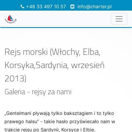
+48 33 497 10 57
info@charter.pl
Rejs morski (Włochy, Elba,
Korsyka,Sardynia, wrzesień
2013)
Galeria - rejsy za nami
„Gentelmani pływają tylko baksztagiem i to tylko
prawego halsu” - takie hasło przyświecało nam w
trakcie rejsu po Sardynii, Korsyce i Elbie.