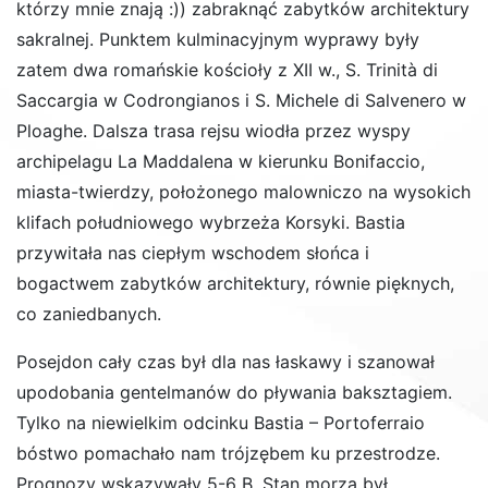
którzy mnie znają :)) zabraknąć zabytków architektury
sakralnej. Punktem kulminacyjnym wyprawy były
zatem dwa romańskie kościoły z XII w., S. Trinità di
Saccargia w Codrongianos i S. Michele di Salvenero w
Ploaghe. Dalsza trasa rejsu wiodła przez wyspy
archipelagu La Maddalena w kierunku Bonifaccio,
miasta-twierdzy, położonego malowniczo na wysokich
klifach południowego wybrzeża Korsyki. Bastia
przywitała nas ciepłym wschodem słońca i
bogactwem zabytków architektury, równie pięknych,
co zaniedbanych.
Posejdon cały czas był dla nas łaskawy i szanował
upodobania gentelmanów do pływania baksztagiem.
Tylko na niewielkim odcinku Bastia – Portoferraio
bóstwo pomachało nam trójzębem ku przestrodze.
Prognozy wskazywały 5-6 B. Stan morza był