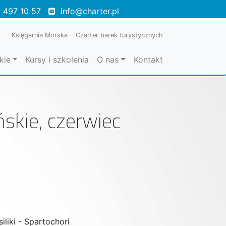
 497 10 57
info@charter.pl
Księgarnia Morska
Czarter barek turystycznych
kie
Kursy i szkolenia
O nas
Kontakt
ńskie, czerwiec
iliki - Spartochori