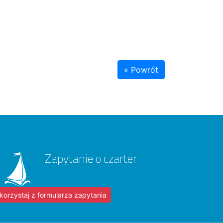
« Powrót
Zapytanie o czarter
korzystaj z formularza zapytania