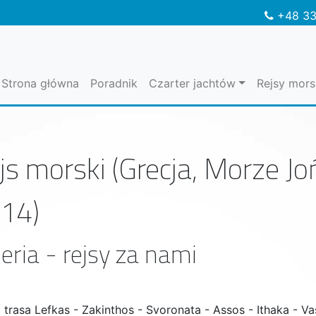
+48 33
Strona główna
Poradnik
Czarter jachtów
Rejsy mors
js morski (Grecja, Morze Jo
14)
eria - rejsy za nami
trasa Lefkas - Zakinthos - Svoronata - Assos - Ithaka - Vas