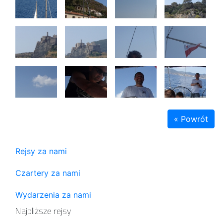
« Powrót
Rejsy za nami
Czartery za nami
Wydarzenia za nami
Najbliższe rejsy