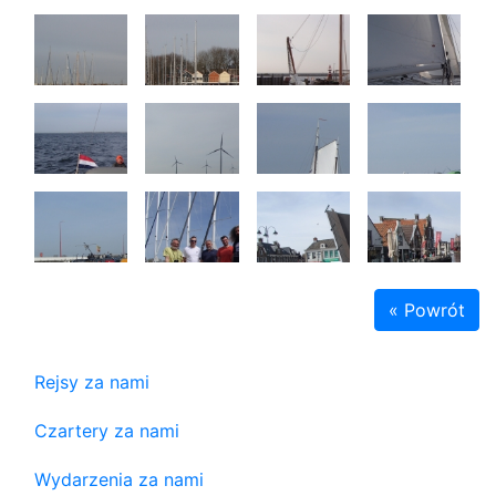
« Powrót
Rejsy za nami
Czartery za nami
Wydarzenia za nami