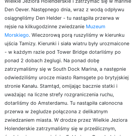
Wielkie Jeziora Holenderskie i zatrzymać się w marinie
Den Oever. Następnego dnia, wraz z wodą odpływu
osiągnęliśmy Den Helder - tu nastąpiła przerwa w
rejsie na kilkugodzinne zwiedzanie
Muzeum
Morskiego
. Wieczorową porą ruszyliśmy w kierunku
ujścia Tamizy. Kierunki i siała wiatru były urozmaicone
- w każdym razie pod Tower Bridge dotarliśmy po
ponad 2 dobach żeglugi. Na ponad dobę
zatrzymaliśmy się w South Dock Marina, a następnie
odwiedziliśmy urocze miasto Ramsgete po brytyjskiej
stronie Kanału. Stamtąd, omijając bacznie statki i
uważając na liczne strefy rozgraniczenia ruchu,
dotarliśmy do Amsterdamu. Tu nastąpiła całonocna
przerwa w żegludze połączona z delikatnym
zwiedzaniem miasta. W drodze przez Wielkie Jeziora
Holenderskie zatrzymaliśmy się w prześlicznym,