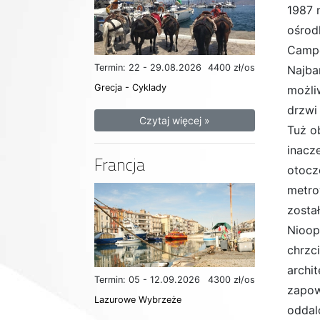
1987 
ośrod
Campo
Termin: 22 - 29.08.2026
4400 zł/os
Najba
Grecja - Cyklady
możli
drzwi
Czytaj więcej »
Tuż o
inacz
Francja
otocz
metro
zosta
Nioop
chrzci
archi
Termin: 05 - 12.09.2026
4300 zł/os
zapow
Lazurowe Wybrzeże
oddal