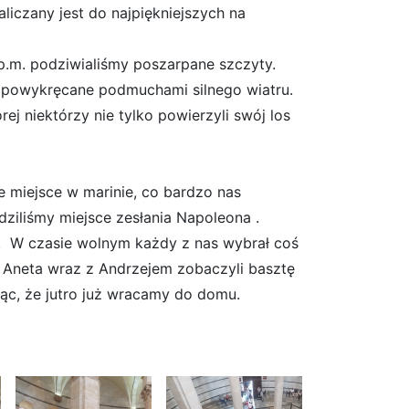
iczany jest do najpiękniejszych na
.p.m. podziwialiśmy poszarpane szczyty.
y powykręcane podmuchami silnego wiatru.
rej niektórzy nie tylko powierzyli swój los
ie miejsce w marinie, co bardzo nas
dziliśmy miejsce zesłania Napoleona .
kł. W czasie wolnym każdy z nas wybrał coś
e Aneta wraz z Andrzejem zobaczyli basztę
ząc, że jutro już wracamy do domu.