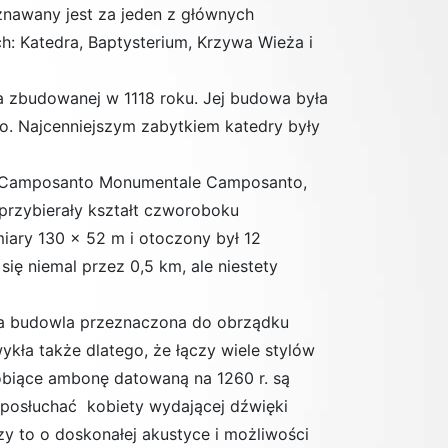
znawany jest za jeden z głównych
h: Katedra, Baptysterium, Krzywa Wieża i
a zbudowanej w 1118 roku. Jej budowa była
o. Najcenniejszym zabytkiem katedry były
z Camposanto Monumentale Camposanto,
rzybierały kształt czworoboku
ary 130 x 52 m i otoczony był 12
ię niemal przez 0,5 km, ale niestety
lna budowla przeznaczona do obrządku
wykła także dlatego, że łączy wiele stylów
dobiące ambonę datowaną na 1260 r. są
 posłuchać kobiety wydającej dźwięki
czy to o doskonałej akustyce i możliwości