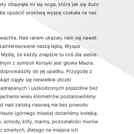
y obsunęła mi się noga, która jak się dużo
eba opuścić urokliwą wyspę czekała na nas
s wachta. Nad ranem ukazały nam się nawet
y zainteresowane naszą łajbą. Wyspa
Myślę, że każdy znajdzie tu coś dla siebie.
ednym z symboli Korsyki jest głowa Maura.
a doprowadziły do jej upadku. Przygodę z
ąd ciągły się niewielkie uliczki
a zadrapanych i uszkodzonych pojazdów bez
jechania wielu kilometrów postanowiliśmy
 tuż nad zatoką riasową nie bez powodu
Haute (górnego miasta) dotarliśmy kolejką.
 schody, klify, mariny, pozostałości murów
o zmarłych, dlatego na miejsce ich