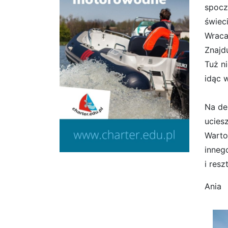
spocz
świeci
Wraca
Znajd
Tuż ni
idąc 
Na de
ucies
Warto
inneg
i res
Ania