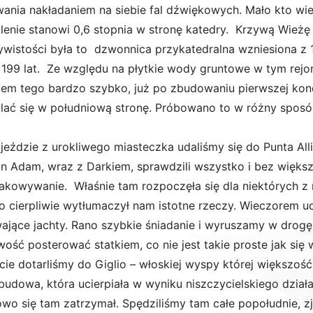
wania nakładaniem na siebie fal dźwiękowych. Mało kto wie, 
lenie stanowi 0,6 stopnia w stronę katedry. Krzywą Wież
ywistości była to dzwonnica przykatedralna wzniesiona z 
 199 lat. Ze względu na płytkie wody gruntowe w tym rejon
iem tego bardzo szybko, już po zbudowaniu pierwszej kond
lać się w południową stronę. Próbowano to w różny sposó
jeździe z urokliwego miasteczka udaliśmy się do Punta Alli
an Adam, wraz z Darkiem, sprawdzili wszystko i bez więk
akowywanie. Właśnie tam rozpoczęła się dla niektórych z
o cierpliwie wytłumaczył nam istotne rzeczy. Wieczorem 
ające jachty. Rano szybkie śniadanie i wyruszamy w drogę
wość posterować statkiem, co nie jest takie proste jak się
cie dotarliśmy do Giglio – włoskiej wyspy której większoś
budowa, która ucierpiała w wyniku niszczycielskiego działa
owo się tam zatrzymał. Spędziliśmy tam całe popołudnie, zj