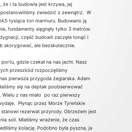
że i ta budowla jest krzywa, jej
ę postanowiliśmy zwiedzić z zewnątrz. W
14,5 tysiąca ton marmuru. Budowano ją
ie, fundamenty sięgnęły tylko 3 metrów.
ygnacji, część budowli zaczęła tonąć i
b skorygować, ale bezskutecznie.
 portu, gdzie czekał na nas jacht. Nasz
szych przeszkód rozpoczęliśmy
 nas pierwsza przygoda żeglarska. Adam
udaliśmy się na deptak poobserwować
. Wielu z nas miało po raz pierwszy
 wydaje. Płynąc przez Morze Tyreńskie
ć stanowi rezerwat przyrody. Obrzeżem jest
nia soli. Mieliśmy wrażenie, że czas
edliśmy kolację. Podobno była pyszna, ja