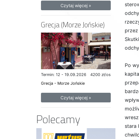
stero
Czytaj więcej »
odchy
rzecz
Grecja (Morze Jońskie)
przez
Skutk
odchy
Po wy
kapit
Termin: 12 - 19.09.2026
4200 zł/os
przep
Grecja - Morze Jońskie
bardz
Czytaj więcej »
wpływ
możli
Polecamy
wresz
stara 
chwil