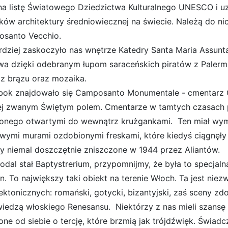
na listę Światowego Dziedzictwa Kulturalnego UNESCO i u
ków architektury średniowiecznej na świecie. Należą do nic
santo Vecchio.
rdziej zaskoczyło nas wnętrze Katedry Santa Maria Assunt
wa dzięki odebranym łupom saraceńskich piratów z Palerm
 z brązu oraz mozaika.
bok znajdowało się Camposanto Monumentale - cmentar
ej zwanym Świętym polem. Cmentarze w tamtych czasach p
onego otwartymi do wewnątrz krużgankami. Ten miał wymi
wymi murami ozdobionymi freskami, które kiedyś ciągnęły s
ły niemal doszczętnie zniszczone w 1944 przez Aliantów.
odal stał Baptystrerium, przypomnijmy, że była to specja
n. To największy taki obiekt na terenie Włoch. Ta jest niez
tektonicznych: romański, gotycki, bizantyjski, zaś sceny z
iedzą włoskiego Renesansu. Niektórzy z nas mieli szansę
one od siebie o tercję, które brzmią jak trójdźwięk. Świad