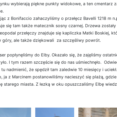
ynku wybierają piękne punkty widokowe, a ten cmentarz zal
e.
jąc z Bonifaccio zahaczyliśmy o przełęcz Bavelli 1218 m n
uje się tam także matecznik sosny czarnej. Drzewa został
eopodal przełęczy znajduje się kapliczka Matki Boskiej, któ
w góry, ale także dziękowali za szczęśliwy powrót.
ser popłynęliśmy do Elby. Okazało się, że zajęliśmy ostatn
zyło. I tym razem szczęście się do nas uśmiechnęło. Odwie
 tu nadmienić, że spędził tam zaledwie 10 miesięcy i ucie
o, ja z Marcinem postanowiliśmy nacieszyć się plażą, gdzi
ztę starego miasta. Z łezką w oku opuszczaliśmy Elbę wied