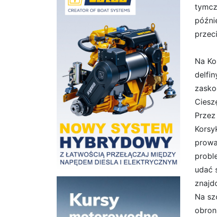
tymcz
późni
przec
Na Ko
delfi
zaskoc
Ciesz
Przez
Korsyk
prowa
probl
udać 
znajd
Na sz
obron