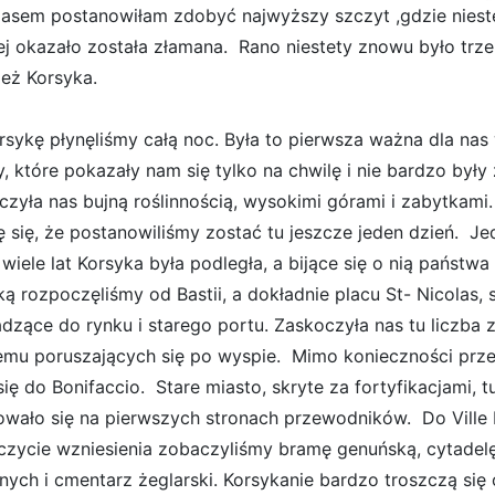
asem postanowiłam zdobyć najwyższy szczyt ,gdzie niestet
ej okazało została złamana. Rano niestety znowu było trz
ież Korsyka.
rsykę płynęliśmy całą noc. Była to pierwsza ważna dla na
ny, które pokazały nam się tylko na chwilę i nie bardzo był
zyła nas bujną roślinnością, wysokimi górami i zabytkami. 
ę się, że postanowiliśmy zostać tu jeszcze jeden dzień. J
 wiele lat Korsyka była podległa, a bijące się o nią państw
ą rozpoczęliśmy od Bastii, a dokładnie placu St- Nicolas, sk
dzące do rynku i starego portu. Zaskoczyła nas tu liczb
emu poruszających się po wyspie. Mimo konieczności prze
się do Bonifaccio. Stare miasto, skryte za fortyfikacjami,
owało się na pierwszych stronach przewodników. Do Ville 
czycie wzniesienia zobaczyliśmy bramę genuńską, cytadelę,
nych i cmentarz żeglarski. Korsykanie bardzo troszczą się 