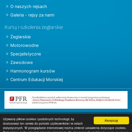
O naszych rejsach
Galeria - rejsy za nami
Kursy i szkolenia żeglarskie
Żeglarskie
Motorowodne
Specjalistyczne
Zawodowe
Harmonogram kursów
Centrum Edukacji Morskiej
Copyright © 2015 charter.pl
Używamy plików cookies i podobnych technologii, by
Akceptuję
dostosować ten serwis do potrzeb użytkowników i w celach
Projekt i wykonanie
www.charter.pl
statystycznych. W przeglądarce internetowej można zmienić ustawienia dotyczące cookies.