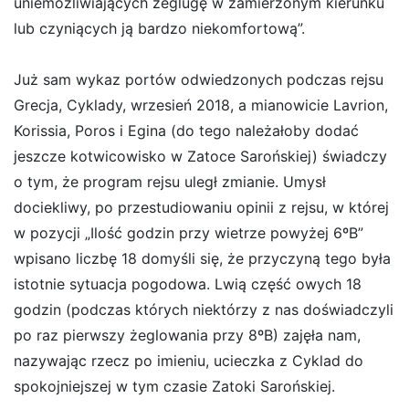
uniemożliwiających żeglugę w zamierzonym kierunku
lub czyniących ją bardzo niekomfortową”.
Już sam wykaz portów odwiedzonych podczas rejsu
Grecja, Cyklady, wrzesień 2018, a mianowicie Lavrion,
Korissia, Poros i Egina (do tego należałoby dodać
jeszcze kotwicowisko w Zatoce Sarońskiej) świadczy
o tym, że program rejsu uległ zmianie. Umysł
dociekliwy, po przestudiowaniu opinii z rejsu, w której
w pozycji „Ilość godzin przy wietrze powyżej 6ºB”
wpisano liczbę 18 domyśli się, że przyczyną tego była
istotnie sytuacja pogodowa. Lwią część owych 18
godzin (podczas których niektórzy z nas doświadczyli
po raz pierwszy żeglowania przy 8ºB) zajęła nam,
nazywając rzecz po imieniu, ucieczka z Cyklad do
spokojniejszej w tym czasie Zatoki Sarońskiej.