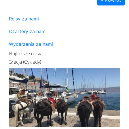
Rejsy za nami
Czartery za nami
Wydarzenia za nami
Najbliższe rejsy
Grecja (Cyklady)