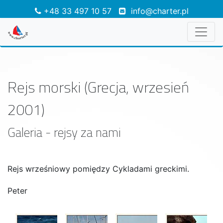
+48 33 497 10 57
info@charter.pl
Rejs morski (Grecja, wrzesień
2001)
Galeria - rejsy za nami
Rejs wrześniowy pomiędzy Cykladami greckimi.
Peter