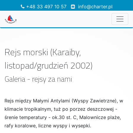
+48 33 497 10 57
info@charter.pl
Rejs morski (Karaiby,
listopad/grudzień 2002)
Galeria - rejsy za nami
Rejs między Małymi Antylami (Wyspy Zawietrzne), w
klimacie tropikalnym, tuż po porzez deszczowej -
śrenie temperatury - ok.30 st. C, Malownicze plaże,
rafy koralowe, liczne wyspy i wysepki.