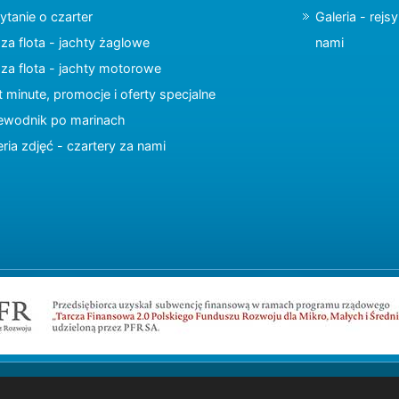
ytanie o czarter
Galeria - rejs
za flota - jachty żaglowe
nami
za flota - jachty motorowe
t minute, promocje i oferty specjalne
ewodnik po marinach
eria zdjęć - czartery za nami
Copyright © 2015 charter.pl