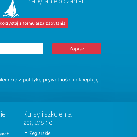
Zapytanie o czarter
korzystaj z formularza zapytania
łem się z
polityką prywatności
i akceptuję
ie
Kursy i szkolenia
żeglarskie
Żeglarskie
jsach