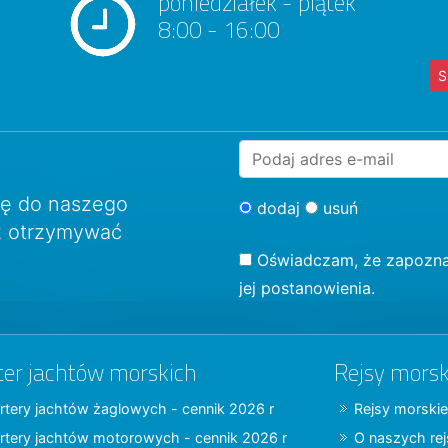
poniedziałek - piątek
8:00 - 16:00
S
ię do naszego
dodaj
usuń
sz otrzymywać
Oświadczam, że zapozna
jej postanowienia.
ter jachtów morskich
Rejsy morsk
rtery jachtów żaglowych - cennik 2026 r
Rejsy morskie
rtery jachtów motorowych - cennik 2026 r
O naszych re