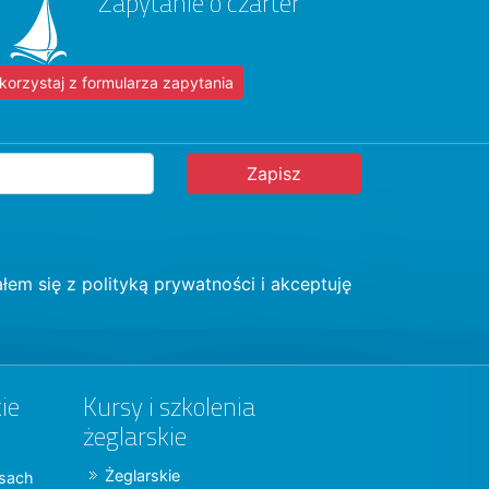
Zapytanie o czarter
korzystaj z formularza zapytania
łem się z
polityką prywatności
i akceptuję
ie
Kursy i szkolenia
żeglarskie
Żeglarskie
jsach