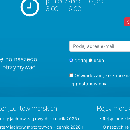
poniedziałek - piątek
8:00 - 16:00
S
ię do naszego
dodaj
usuń
sz otrzymywać
Oświadczam, że zapozna
jej postanowienia.
ter jachtów morskich
Rejsy morsk
rtery jachtów żaglowych - cennik 2026 r
Rejsy morskie
rtery jachtów motorowych - cennik 2026 r
O naszych re