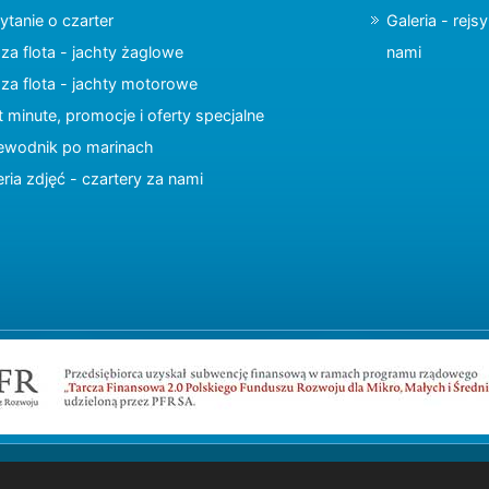
ytanie o czarter
Galeria - rejs
za flota - jachty żaglowe
nami
za flota - jachty motorowe
t minute, promocje i oferty specjalne
ewodnik po marinach
eria zdjęć - czartery za nami
Copyright © 2015 charter.pl