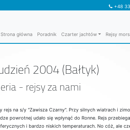
+48 33
Strona główna
Poradnik
Czarter jachtów
Rejsy mors
udzień 2004 (Bałtyk)
eria - rejsy za nami
ny rejs na s/y "Zawisza Czarny". Przy silnych wiatrach i zi
dze powrotnej udało się wpłynąć do Ronne. Rejs przebieg
ferycznych i bardzo niskich temperaturach. No cóż, ale c