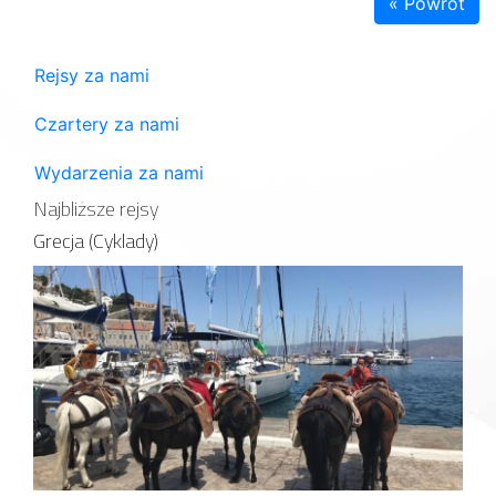
« Powrót
Rejsy za nami
Czartery za nami
Wydarzenia za nami
Najbliższe rejsy
Grecja (Cyklady)