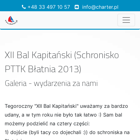
+48 33 497 10 57
info@charter.pl
XII Bal Kapitański (Schronisko
PTTK Błatnia 2013)
Galeria - wydarzenia za nami
Tegoroczny "XII Bal Kapitański" uważamy za bardzo
udany, a w tym roku nie było tak łatwo :) Sam bal
możemy podzielić na cztery części:
1) dojście (byli tacy co dojechali :)) do schroniska na