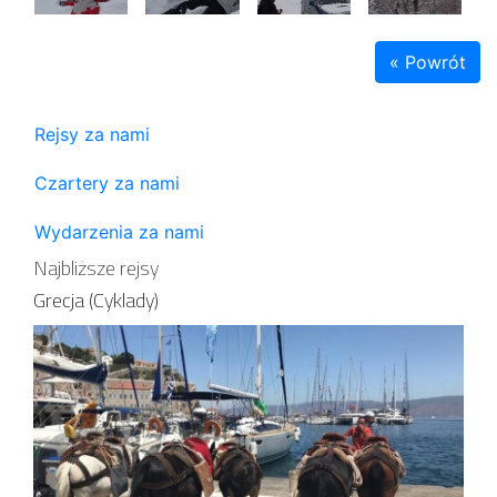
« Powrót
Rejsy za nami
Czartery za nami
Wydarzenia za nami
Najbliższe rejsy
Grecja (Cyklady)