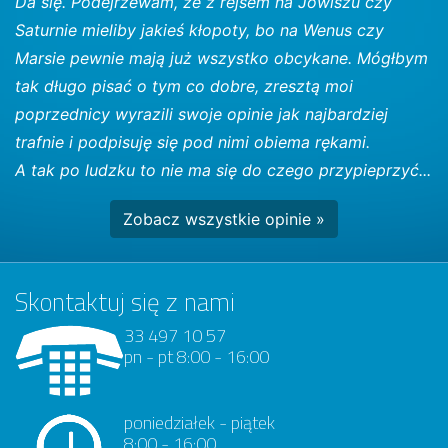
Da się. Podejrzewam, że z rejsem na Jowiszu czy
Saturnie mieliby jakieś kłopoty, bo na Wenus czy
Marsie pewnie mają już wszystko obcykane. Mógłbym
tak długo pisać o tym co dobre, zresztą moi
poprzednicy wyrazili swoje opinie jak najbardziej
trafnie i podpisuję się pod nimi obiema rękami.
A tak po ludzku to nie ma się do czego przypieprzyć...
Zobacz wszystkie opinie »
Skontaktuj się z nami
33 497 10 57
pn - pt 8:00 - 16:00
poniedziałek - piątek
8:00 - 16:00