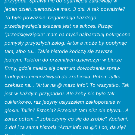
przygoda. Sprawy nie do ogarnięcia załatwiają w
jeden dzień, niemożliwe max. 3 dni. A tak poważnie?
To było poważnie. Organizacja każdego
przedsięwzięcia skazana jest na sukces. Pisząc
"przedsięwzięcie" mam na myśli najbardziej pokręcone
pomysły przyszłych załóg. Artur a może by popłynąć
tam, albo tu… Takie historie kończą się zawsze
jednym. Telefon do przemiłych dziewczyn w biurze
firmy, gdzie mieści się centrum dowodzenia spraw
trudnych i niemożliwych do zrobienia. Potem tylko
czekasz na… "Artur na @ masz info". To wszystko. Tak
jest w każdym przypadku. Ale żeby nie było tak
cukierkowo, raz jedyny usłyszałem zakłopotanie w
głosie. Tallin? Estonia? Przecież tam nikt nie pływa... A
zaraz potem..." zobaczymy co się da zrobić". Kochani,
2 dni i ta sama historia "Artur info na @". I co, da się?