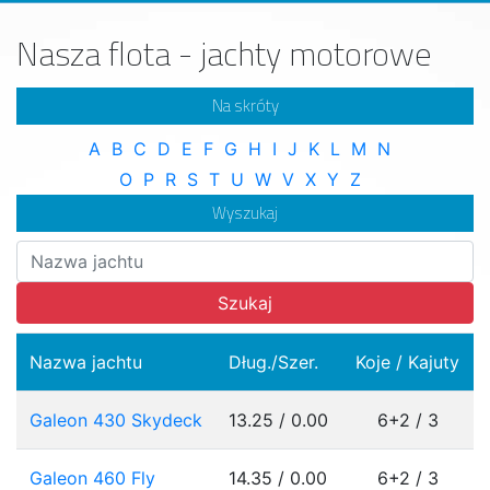
Nasza flota - jachty motorowe
Na skróty
A
B
C
D
E
F
G
H
I
J
K
L
M
N
O
P
R
S
T
U
W
V
X
Y
Z
Wyszukaj
Szukaj
Nazwa jachtu
Dług./Szer.
Koje / Kajuty
Galeon 430 Skydeck
13.25 / 0.00
6+2 / 3
Galeon 460 Fly
14.35 / 0.00
6+2 / 3