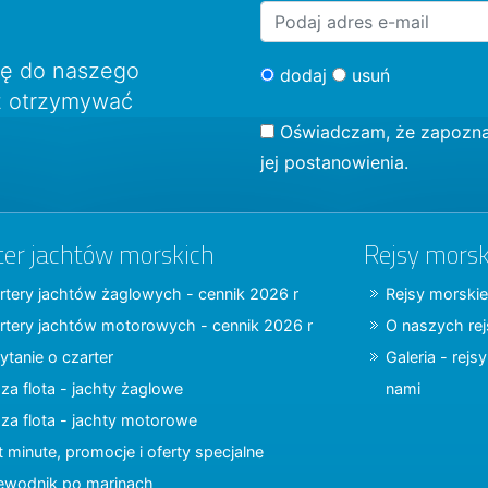
ię do naszego
dodaj
usuń
sz otrzymywać
Oświadczam, że zapozna
jej postanowienia.
ter jachtów morskich
Rejsy morsk
rtery jachtów żaglowych - cennik 2026 r
Rejsy morskie
rtery jachtów motorowych - cennik 2026 r
O naszych re
ytanie o czarter
Galeria - rejs
za flota - jachty żaglowe
nami
za flota - jachty motorowe
t minute, promocje i oferty specjalne
ewodnik po marinach