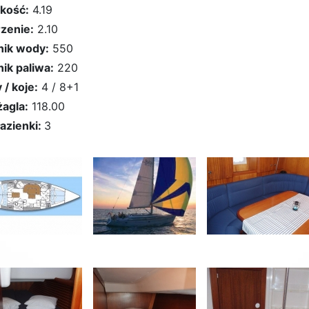
kość:
4.19
zenie:
2.10
nik wody:
550
nik paliwa:
220
 / koje:
4 / 8+1
żagla:
118.00
łazienki:
3