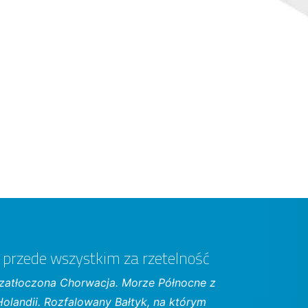
a przede wszystkim za rzetelność
ezatłoczona Chorwacja. Morze Północne z
olandii. Rozfalowany Bałtyk, na którym