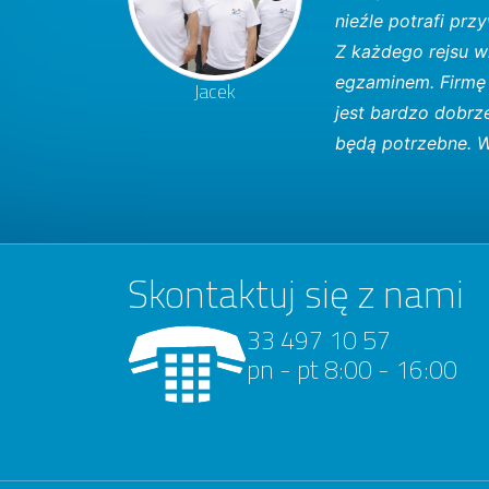
nieźle potrafi prz
Z każdego rejsu w
egzaminem. Firmę 
Jacek
jest bardzo dobrz
będą potrzebne. Ws
Skontaktuj się z nami
33 497 10 57
pn - pt 8:00 - 16:00