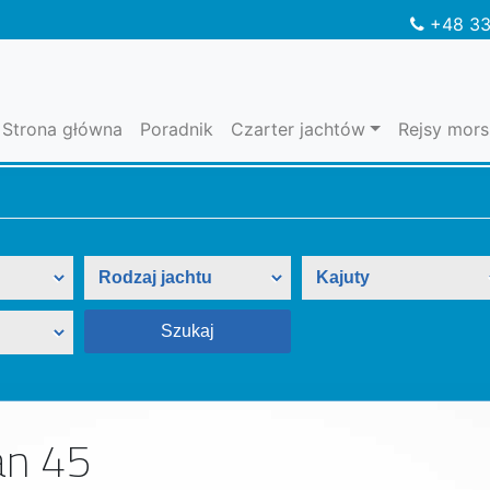
+48 33
Strona główna
Poradnik
Czarter jachtów
Rejsy mors
an 45