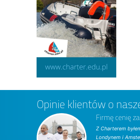
Opinie klientów o nasze
Firmę cenię za
Z Charterem byłem
Londynem i Amster