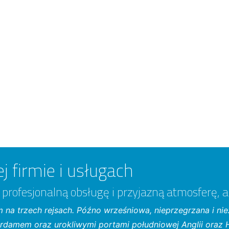
j firmie i usługach
 profesjonalną obsługę i przyjazną atmosferę, 
 na trzech rejsach. Późno wrześniowa, nieprzegrzana i ni
damem oraz urokliwymi portami południowej Anglii oraz H