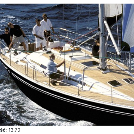
ść:
13.70