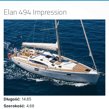
Elan 494 Impression
Długość:
14.85
Szerokość:
4.68