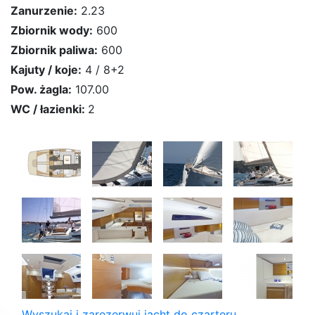
Zanurzenie:
2.23
Zbiornik wody:
600
Zbiornik paliwa:
600
Kajuty / koje:
4 / 8+2
Pow. żagla:
107.00
WC / łazienki:
2
Wyszukaj i zarezerwuj jacht do czarteru