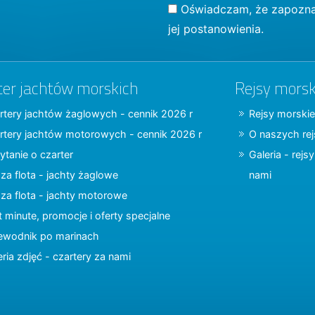
Oświadczam, że zapozna
jej postanowienia.
ter jachtów morskich
Rejsy morsk
rtery jachtów żaglowych - cennik 2026 r
Rejsy morskie
rtery jachtów motorowych - cennik 2026 r
O naszych re
ytanie o czarter
Galeria - rejs
za flota - jachty żaglowe
nami
za flota - jachty motorowe
t minute, promocje i oferty specjalne
ewodnik po marinach
eria zdjęć - czartery za nami