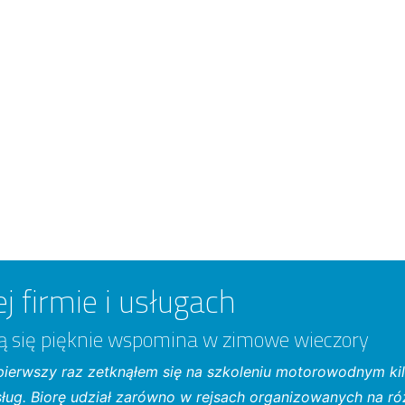
j firmie i usługach
rą się pięknie wspomina w zimowe wieczory
l pierwszy raz zetknąłem się na szkoleniu motorowodnym kil
sług. Biorę udział zarówno w rejsach organizowanych na ró