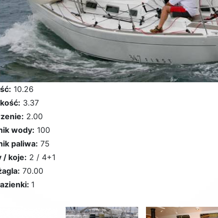
ść:
10.26
kość:
3.37
zenie:
2.00
nik wody:
100
nik paliwa:
75
 / koje:
2 / 4+1
żagla:
70.00
łazienki:
1