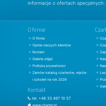
informacje o ofertach specjalnych.
O firmie
Czar
O firmie
Cza
Opinie naszych klientów
Cza
Kontakt
Zap
Galeria zdjęć
Nas
Polityka prywatności
Nas
Zamów katalog czarterów, rejsów
Las
i szkoleń na rok 2026
Prz
Gal
Kontakt
tel. +48 33 497 10 57
www.charter.pl