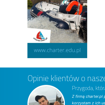
Opinie klientów o nasze
Przygoda, któ
Z firmą charter.p
korzystam z ich u