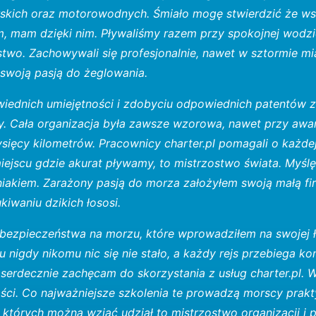
rskich oraz motorowodnych. Śmiało mogę stwierdzić że wsz
m, mam dzięki nim. Pływaliśmy razem przy spokojnej wodzi
two. Zachowywali się profesjonalnie, nawet w sztormie mia
e swoją pasją do żeglowania.
iednich umiejętności i zdobyciu odpowiednich patentów 
y. Cała organizacja była zawsze wzorowa, nawet przy awar
 tysięcy kilometrów. Pracownicy charter.pl pomagali o każ
iejscu gdzie akurat pływamy, to mistrzostwo świata. Myśl
kiem. Zarażony pasją do morza założyłem swoją małą fir
iwaniu dzikich łososi.
bezpieczeństwa na morzu, które wprowadziłem na swojej ło
u nigdy nikomu nic się nie stało, a każdy rejs przebiega k
serdecznie zachęcam do skorzystania z usług charter.pl. 
ości. Co najważniejsze szkolenia te prowadzą morscy prakt
w których można wziąć udział to mistrzostwo organizacji i 