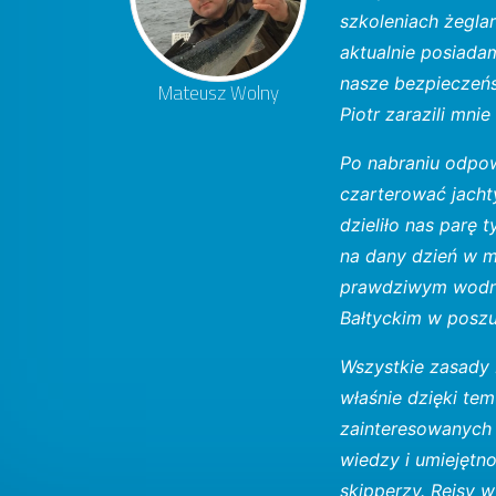
szkoleniach żegla
aktualnie posiada
nasze bezpieczeńs
Mateusz Wolny
Piotr zarazili mni
Po nabraniu odpow
czarterować jacht
dzieliło nas parę
na dany dzień w m
prawdziwym wodnia
Bałtyckim w poszuk
Wszystkie zasady 
właśnie dzięki tem
zainteresowanych 
wiedzy i umiejętn
skipperzy. Rejsy 