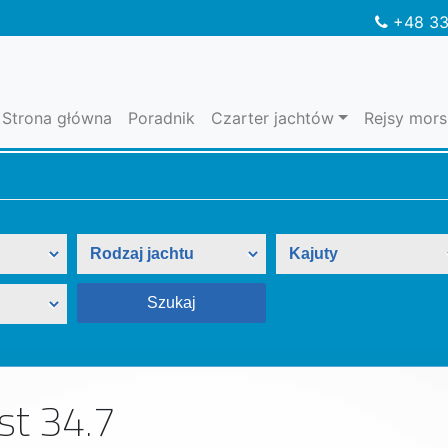
+48 33
Strona główna
Poradnik
Czarter jachtów
Rejsy mors
rst 34.7