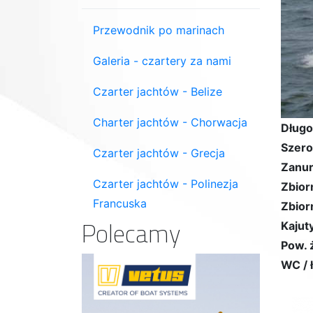
Przewodnik po marinach
Galeria - czartery za nami
Czarter jachtów - Belize
Charter jachtów - Chorwacja
Długo
Szero
Czarter jachtów - Grecja
Zanur
Czarter jachtów - Polinezja
Zbior
Francuska
Zbior
Polecamy
Kajuty
Pow. 
WC / 