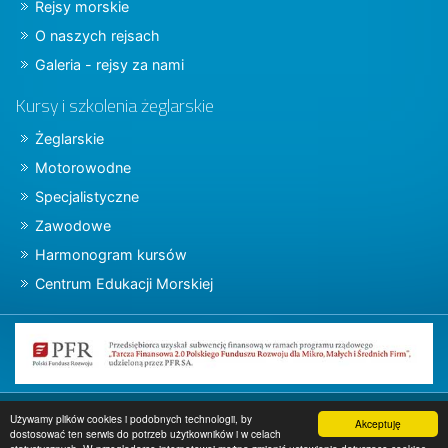
Rejsy morskie
O naszych rejsach
Galeria - rejsy za nami
Kursy i szkolenia żeglarskie
Żeglarskie
Motorowodne
Specjalistyczne
Zawodowe
Harmonogram kursów
Centrum Edukacji Morskiej
Copyright © 2015 charter.pl
Używamy plików cookies i podobnych technologii, by
Akceptuję
dostosować ten serwis do potrzeb użytkowników i w celach
Projekt i wykonanie
www.charter.pl