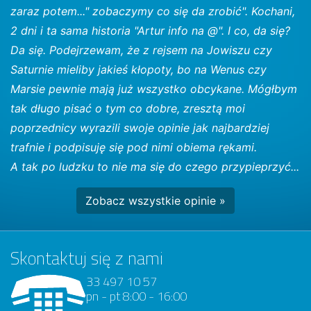
zaraz potem..." zobaczymy co się da zrobić". Kochani,
2 dni i ta sama historia "Artur info na @". I co, da się?
Da się. Podejrzewam, że z rejsem na Jowiszu czy
Saturnie mieliby jakieś kłopoty, bo na Wenus czy
Marsie pewnie mają już wszystko obcykane. Mógłbym
tak długo pisać o tym co dobre, zresztą moi
poprzednicy wyrazili swoje opinie jak najbardziej
trafnie i podpisuję się pod nimi obiema rękami.
A tak po ludzku to nie ma się do czego przypieprzyć...
Zobacz wszystkie opinie »
Skontaktuj się z nami
33 497 10 57
pn - pt 8:00 - 16:00