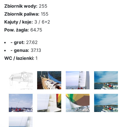
Zbiornik wody:
255
Zbiornik paliwa:
155
Kajuty / koje:
3 / 6+2
Pow. żagla:
64.75
- grot:
27.62
- genua:
37.13
WC / łazienki:
1