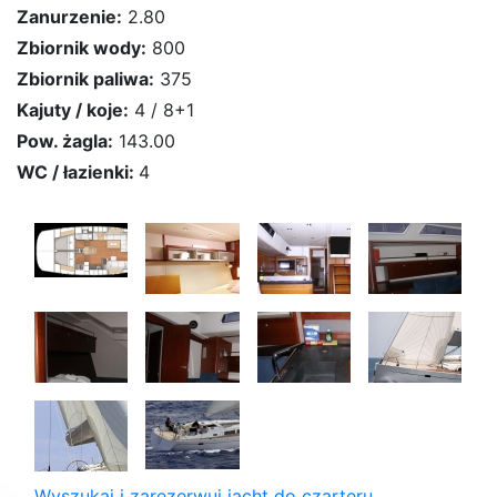
Zanurzenie:
2.80
Zbiornik wody:
800
Zbiornik paliwa:
375
Kajuty / koje:
4 / 8+1
Pow. żagla:
143.00
WC / łazienki:
4
Wyszukaj i zarezerwuj jacht do czarteru