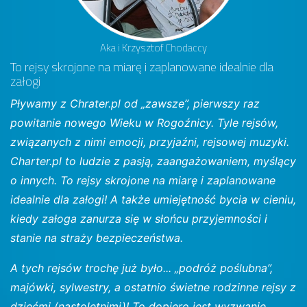
Aka i Krzysztof Chodaccy
To rejsy skrojone na miarę i zaplanowane idealnie dla
załogi
Pływamy z Chrater.pl od „zawsze”, pierwszy raz
powitanie nowego Wieku w Rogoźnicy. Tyle rejsów,
związanych z nimi emocji, przyjaźni, rejsowej muzyki.
Charter.pl to ludzie z pasją, zaangażowaniem, myślący
o innych. To rejsy skrojone na miarę i zaplanowane
idealnie dla załogi! A także umiejętność bycia w cieniu,
kiedy załoga zanurza się w słońcu przyjemności i
stanie na straży bezpieczeństwa.
A tych rejsów trochę już było... „podróż poślubna”,
majówki, sylwestry, a ostatnio świetne rodzinne rejsy z
dziećmi (nastoletnimi)! To dopiero jest wyzwanie,