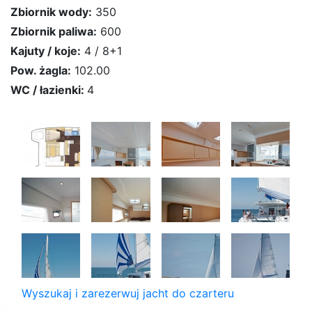
Zbiornik wody:
350
Zbiornik paliwa:
600
Kajuty / koje:
4 / 8+1
Pow. żagla:
102.00
WC / łazienki:
4
Wyszukaj i zarezerwuj jacht do czarteru