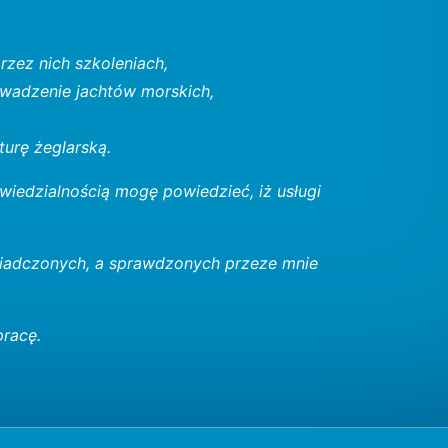
zez nich szkoleniach,
owadzenie jachtów morskich,
turę żeglarską.
owiedzialnością mogę powiedzieć, iż usługi
świadczonych, a sprawdzonych przeze mnie
racę.