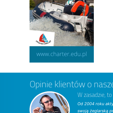
Opinie klientów o nasze
W zasadzie, to
Od 2004 roku aktyn
swoją żeglarską p