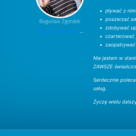
pływać z nimi
poszerzać sw
Bogusław Zgondek
zdobywać upr
http://www.wczasy.mea-travel.pl/
czarterować 
zaopatrywać s
Nie jestem w stani
ZAWSZE świadczon
Serdecznie poleca
usług.
Życzę wielu dalsz