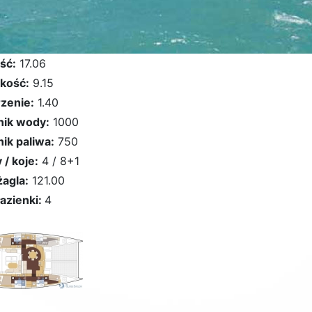
ść:
17.06
kość:
9.15
zenie:
1.40
nik wody:
1000
nik paliwa:
750
 / koje:
4 / 8+1
żagla:
121.00
łazienki:
4