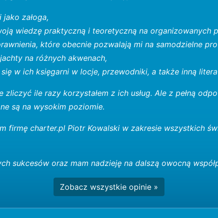
 jako załoga,
oją wiedzę praktyczną i teoretyczną na organizowanych pr
awnienia, które obecnie pozwalają mi na samodzielne pr
jachty na różnych akwenach,
ię w ich księgarni w locje, przewodniki, a także inną litera
e zliczyć ile razy korzystałem z ich usług. Ale z pełną odp
e są na wysokim poziomie.
m firmę charter.pl Piotr Kowalski w zakresie wszystkich 
ych sukcesów oraz mam nadzieję na dalszą owocną współp
Zobacz wszystkie opinie »