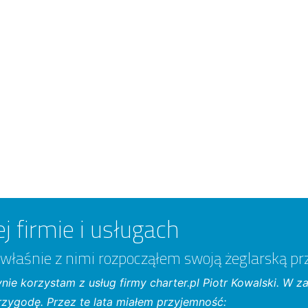
j firmie i usługach
 właśnie z nimi rozpocząłem swoją żeglarską p
ie korzystam z usług firmy charter.pl Piotr Kowalski. W z
rzygodę. Przez te lata miałem przyjemność: