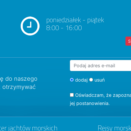
poniedziałek - piątek
8:00 - 16:00
S
ię do naszego
dodaj
usuń
sz otrzymywać
Oświadczam, że zapozna
jej postanowienia.
ter jachtów morskich
Rejsy morsk