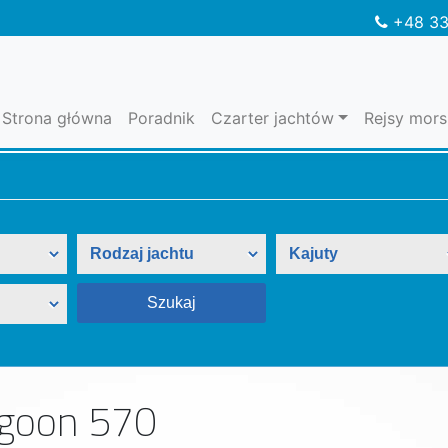
+48 33
Strona główna
Poradnik
Czarter jachtów
Rejsy mors
goon 570