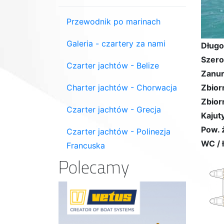
Przewodnik po marinach
Galeria - czartery za nami
Długo
Szero
Czarter jachtów - Belize
Zanur
Charter jachtów - Chorwacja
Zbior
Zbior
Czarter jachtów - Grecja
Kajuty
Pow. 
Czarter jachtów - Polinezja
WC / 
Francuska
Polecamy